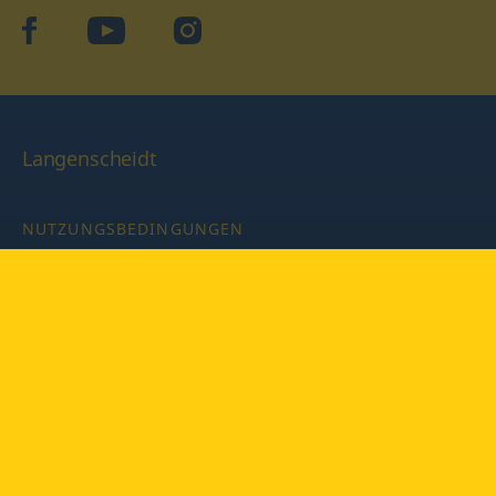
facebook
YouTube
Instagram
Langenscheidt
NUTZUNGSBEDINGUNGEN
DATENSCHUTZBESTIMMUNGEN
IMPRESSUM
PRIVATSPHÄRE-EINSTELLUNGEN
LATEINWÖRTERBUCH MIT CODE
Copyright © 2026 PONS Langenscheidt GmbH, Alle Rechte
vorbehalten.