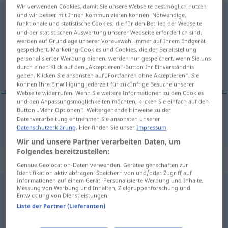
Wir verwenden Cookies, damit Sie unsere Webseite bestmöglich nutzen
diesbezüglich
adj
und wir besser mit Ihnen kommunizieren können. Notwendige,
funktionale und statistische Cookies, die für den Betrieb der Webseite
und der statistischen Auswertung unserer Webseite erforderlich sind,
Übersicht aller Übersetzungen
werden auf Grundlage unserer Vorauswahl immer auf Ihrem Endgerät
(Für mehr Details die Übersetzung anklicken/antippen)
gespeichert. Marketing-Cookies und Cookies, die der Bereitstellung
personalisierter Werbung dienen, werden nur gespeichert, wenn Sie uns
durch einen Klick auf den „Akzeptieren“-Button Ihr Einverständnis
odnoszący się do tego, odnośny
geben. Klicken Sie ansonsten auf „Fortfahren ohne Akzeptieren“. Sie
können Ihre Einwilligung jederzeit für zukünftige Besuche unserer
Webseite widerrufen. Wenn Sie weitere Informationen zu den Cookies
und den Anpassungsmöglichkeiten möchten, klicken Sie einfach auf den
Button „Mehr Optionen“. Weitergehende Hinweise zu der
Datenverarbeitung entnehmen Sie ansonsten unserer
odnoszący
się
do
tego,
odnośny
diesbezüglich
Datenschutzerklärung
. Hier finden Sie unser
Impressum
.
Wir und unsere Partner verarbeiten Daten, um
Folgendes bereitzustellen:
„diesbezüglich“
: Adverb
Genaue Geolocation-Daten verwenden. Geräteeigenschaften zur
Identifikation aktiv abfragen. Speichern von und/oder Zugriff auf
Informationen auf einem Gerät. Personalisierte Werbung und Inhalte,
diesbezüglich
adv
Messung von Werbung und Inhalten, Zielgruppenforschung und
Entwicklung von Dienstleistungen.
Übersicht aller Übersetzungen
Liste der Partner (Lieferanten)
(Für mehr Details die Übersetzung anklicken/antippen)