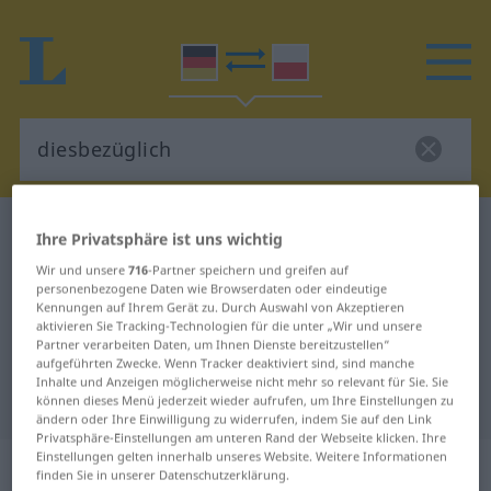
Deutsch-Polnisch Wörterbuch
diesbezüglich
Ihre Privatsphäre ist uns wichtig
Deutsch-Polnisch Übersetzung für
Wir und unsere
716
-Partner speichern und greifen auf
personenbezogene Daten wie Browserdaten oder eindeutige
"diesbezüglich"
Kennungen auf Ihrem Gerät zu. Durch Auswahl von Akzeptieren
aktivieren Sie Tracking-Technologien für die unter „Wir und unsere
Partner verarbeiten Daten, um Ihnen Dienste bereitzustellen“
"diesbezüglich" Polnisch
aufgeführten Zwecke. Wenn Tracker deaktiviert sind, sind manche
Inhalte und Anzeigen möglicherweise nicht mehr so relevant für Sie. Sie
Übersetzung
können dieses Menü jederzeit wieder aufrufen, um Ihre Einstellungen zu
ändern oder Ihre Einwilligung zu widerrufen, indem Sie auf den Link
Privatsphäre-Einstellungen am unteren Rand der Webseite klicken. Ihre
Einstellungen gelten innerhalb unseres Website. Weitere Informationen
„diesbezüglich“
: Adjektiv
finden Sie in unserer Datenschutzerklärung.