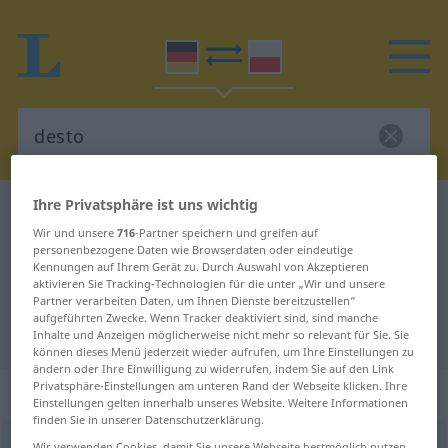
Ihre Privatsphäre ist uns wichtig
Deutsch-Polnisch Wörterbuch
desto
Wir und unsere
716
-Partner speichern und greifen auf
Deutsch-Polnisch Übersetzung für
personenbezogene Daten wie Browserdaten oder eindeutige
Kennungen auf Ihrem Gerät zu. Durch Auswahl von Akzeptieren
"desto"
aktivieren Sie Tracking-Technologien für die unter „Wir und unsere
Partner verarbeiten Daten, um Ihnen Dienste bereitzustellen“
aufgeführten Zwecke. Wenn Tracker deaktiviert sind, sind manche
"desto" Polnisch Übersetzung
Inhalte und Anzeigen möglicherweise nicht mehr so relevant für Sie. Sie
können dieses Menü jederzeit wieder aufrufen, um Ihre Einstellungen zu
ändern oder Ihre Einwilligung zu widerrufen, indem Sie auf den Link
Privatsphäre-Einstellungen am unteren Rand der Webseite klicken. Ihre
„desto“
Einstellungen gelten innerhalb unseres Website. Weitere Informationen
finden Sie in unserer Datenschutzerklärung.
desto
<
konj
>
Wir verwenden Cookies, damit Sie unsere Webseite bestmöglich nutzen