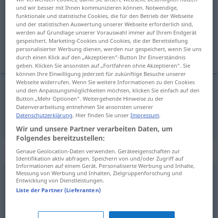
und wir besser mit Ihnen kommunizieren können. Notwendige,
funktionale und statistische Cookies, die für den Betrieb der Webseite
Übersicht aller Übersetzungen
und der statistischen Auswertung unserer Webseite erforderlich sind,
(Für mehr Details die Übersetzung anklicken/antippen)
werden auf Grundlage unserer Vorauswahl immer auf Ihrem Endgerät
gespeichert. Marketing-Cookies und Cookies, die der Bereitstellung
personalisierter Werbung dienen, werden nur gespeichert, wenn Sie uns
tym
durch einen Klick auf den „Akzeptieren“-Button Ihr Einverständnis
geben. Klicken Sie ansonsten auf „Fortfahren ohne Akzeptieren“. Sie
können Ihre Einwilligung jederzeit für zukünftige Besuche unserer
Webseite widerrufen. Wenn Sie weitere Informationen zu den Cookies
und den Anpassungsmöglichkeiten möchten, klicken Sie einfach auf den
Button „Mehr Optionen“. Weitergehende Hinweise zu der
tym
desto
Datenverarbeitung entnehmen Sie ansonsten unserer
Datenschutzerklärung
. Hier finden Sie unser
Impressum
.
Wir und unsere Partner verarbeiten Daten, um
Folgendes bereitzustellen:
Beispielsätze für "desto"
Genaue Geolocation-Daten verwenden. Geräteeigenschaften zur
Identifikation aktiv abfragen. Speichern von und/oder Zugriff auf
Informationen auf einem Gerät. Personalisierte Werbung und Inhalte,
Messung von Werbung und Inhalten, Zielgruppenforschung und
Entwicklung von Dienstleistungen.
od
je
… desto
umso
…
Liste der Partner (Lieferanten)
im
…, tym …