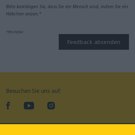
Bitte bestätigen Sie, dass Sie ein Mensch sind, indem Sie ein
Häkchen setzen.*
*Pflichtfeld
Feedback absenden
Besuchen Sie uns auf:
facebook
YouTube
Instagram