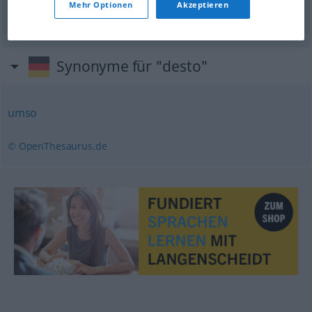
je
eher
, desto
besser
Mehr Optionen
Akzeptieren
im
wcześniej
, tym
lepiej
Synonyme für "desto"
umso
© OpenThesaurus.de