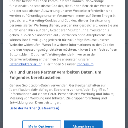
und wir besser mit Ihnen kommunizieren können. Notwendige,
funktionale und statistische Cookies, die für den Betrieb der Webseite
Übersicht aller Übersetzungen
und der statistischen Auswertung unserer Webseite erforderlich sind,
werden auf Grundlage unserer Vorauswahl immer auf Ihrem Endgerät
(Für mehr Details die Übersetzung anklicken/antippen)
gespeichert. Marketing-Cookies und Cookies, die der Bereitstellung
personalisierter Werbung dienen, werden nur gespeichert, wenn Sie uns
komputer
durch einen Klick auf den „Akzeptieren“-Button Ihr Einverständnis
geben. Klicken Sie ansonsten auf „Fortfahren ohne Akzeptieren“. Sie
können Ihre Einwilligung jederzeit für zukünftige Besuche unserer
Webseite widerrufen. Wenn Sie weitere Informationen zu den Cookies
und den Anpassungsmöglichkeiten möchten, klicken Sie einfach auf den
Button „Mehr Optionen“. Weitergehende Hinweise zu der
komputer
Computer
Datenverarbeitung entnehmen Sie ansonsten unserer
Datenschutzerklärung
. Hier finden Sie unser
Impressum
.
Wir und unsere Partner verarbeiten Daten, um
Folgendes bereitzustellen:
Synonyme für "Computer"
Genaue Geolocation-Daten verwenden. Geräteeigenschaften zur
Identifikation aktiv abfragen. Speichern von und/oder Zugriff auf
Informationen auf einem Gerät. Personalisierte Werbung und Inhalte,
Messung von Werbung und Inhalten, Zielgruppenforschung und
Rechner
Entwicklung von Dienstleistungen.
Liste der Partner (Lieferanten)
© OpenThesaurus.de
Mehr Optionen
Akzeptieren