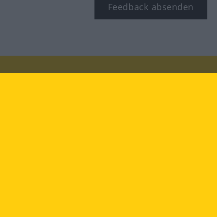
Feedback absenden
Besuchen Sie uns auf:
facebook
YouTube
Instagram
Langenscheidt
NUTZUNGSBEDINGUNGEN
DATENSCHUTZBESTIMMUNGEN