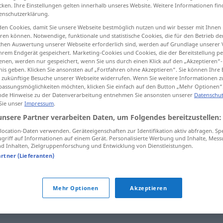
cken. Ihre Einstellungen gelten innerhalb unseres Website. Weitere Informationen fin
enschutzerklärung.
en Cookies, damit Sie unsere Webseite bestmöglich nutzen und wir besser mit Ihnen
en können. Notwendige, funktionale und statistische Cookies, die für den Betrieb d
tippen)
ischen Auswertung unserer Webseite erforderlich sind, werden auf Grundlage unserer
hrem Endgerät gespeichert. Marketing-Cookies und Cookies, die der Bereitstellung per
nen, werden nur gespeichert, wenn Sie uns durch einen Klick auf den „Akzeptieren“-
umentem prawnym
nis geben. Klicken Sie ansonsten auf „Fortfahren ohne Akzeptieren“. Sie können Ihre 
ür zukünftige Besuche unserer Webseite widerrufen. Wenn Sie weitere Informationen 
assungsmöglichkeiten möchten, klicken Sie einfach auf den Button „Mehr Optionen“
de Hinweise zu der Datenverarbeitung entnehmen Sie ansonsten unserer
Datenschut
 Sie unser
Impressum
.
beurkunden
Geburt usw
unsere Partner verarbeiten Daten, um Folgendes bereitzustellen:
ocation-Daten verwenden. Geräteeigenschaften zur Identifikation aktiv abfragen. Sp
griff auf Informationen auf einem Gerät. Personalisierte Werbung und Inhalte, Mes
m prawnym
beurkunden
Vertrag usw
 Inhalten, Zielgruppenforschung und Entwicklung von Dienstleistungen.
artner (Lieferanten)
Mehr Optionen
Akzeptieren
n"