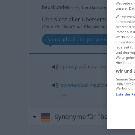
Webseite kli
beurkunden
<
-e-
;
beurkunden
>
unserer Dat
Wir verwend
Übersicht aller Übersetzungen
kommunizier
(Für mehr Details die Übersetzung anklicken/an
der statist
immer auf I
Werbung die
sporządzać akt, potwierdzać dok
Einverständ
jederzeit f
und den Anp
Weitergehen
Hier finden
sporządzać
<-dzić>
akt
GEN
Wir und 
Genaue Geol
und/oder Zu
potwierdzać
<-dzić>
dokumente
Werbung und
Liste der P
AKK
Synonyme für "beurkunde