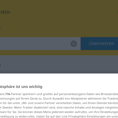
HMEN
Übersetzen
n
g für "beurkunden"
atsphäre ist uns wichtig
tzung
sere
716
-Partner speichern und greifen auf personenbezogene Daten wie Browserdat
Kennungen auf Ihrem Gerät zu. Durch Auswahl von Akzeptieren aktivieren Sie Trackin
n für die unter „Wir und unsere Partner verarbeiten Daten, um Ihnen Dienste bereitz
n Zwecke. Wenn Tracker deaktiviert sind, sind manche Inhalte und Anzeigen mögliche
evant für Sie. Sie können dieses Menü jederzeit wieder aufrufen, um Ihre Einstellung
inwilligung zu widerrufen, indem Sie auf den Link Privatsphäre-Einstellungen am unt