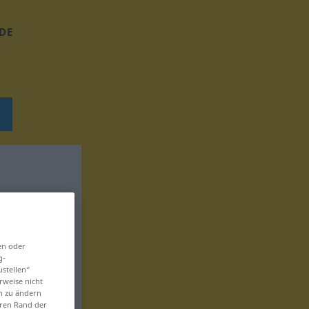
DE
en oder
g-
ustellen“
rweise nicht
en zu ändern
eren Rand der