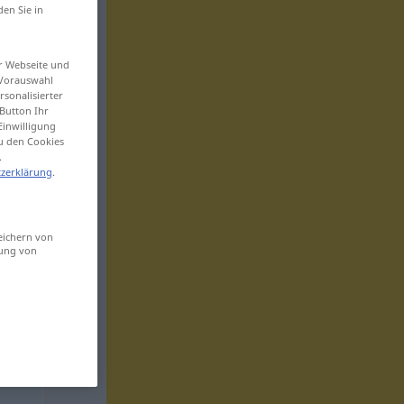
den Sie in
er Webseite und
 Vorauswahl
sonalisierter
Button Ihr
Einwilligung
zu den Cookies
.
zerklärung
.
eichern von
sung von