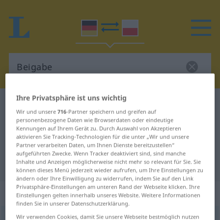
Ihre Privatsphäre ist uns wichtig
Deutsch-Polnisch Wörterbuch
Beigabe
Wir und unsere
716
-Partner speichern und greifen auf
Deutsch-Polnisch Übersetzung für
personenbezogene Daten wie Browserdaten oder eindeutige
Kennungen auf Ihrem Gerät zu. Durch Auswahl von Akzeptieren
"Beigabe"
aktivieren Sie Tracking-Technologien für die unter „Wir und unsere
Partner verarbeiten Daten, um Ihnen Dienste bereitzustellen“
aufgeführten Zwecke. Wenn Tracker deaktiviert sind, sind manche
Inhalte und Anzeigen möglicherweise nicht mehr so relevant für Sie. Sie
"Beigabe" Polnisch Übersetzung
können dieses Menü jederzeit wieder aufrufen, um Ihre Einstellungen zu
ändern oder Ihre Einwilligung zu widerrufen, indem Sie auf den Link
Privatsphäre-Einstellungen am unteren Rand der Webseite klicken. Ihre
„Beigabe“
: Femininum
Einstellungen gelten innerhalb unseres Website. Weitere Informationen
finden Sie in unserer Datenschutzerklärung.
Wir verwenden Cookies, damit Sie unsere Webseite bestmöglich nutzen
Beigabe
f