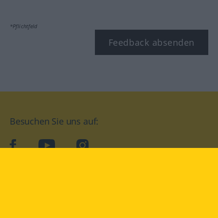
*Pflichtfeld
Feedback absenden
Besuchen Sie uns auf:
facebook
YouTube
Instagram
Langenscheidt