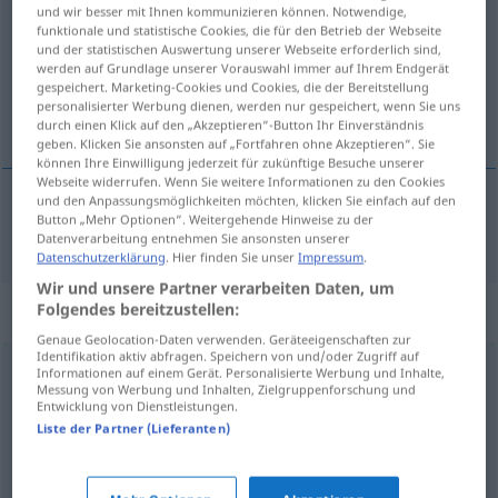
und wir besser mit Ihnen kommunizieren können. Notwendige,
funktionale und statistische Cookies, die für den Betrieb der Webseite
Übersicht aller Übersetzungen
und der statistischen Auswertung unserer Webseite erforderlich sind,
(Für mehr Details die Übersetzung anklicken/antippen)
werden auf Grundlage unserer Vorauswahl immer auf Ihrem Endgerät
gespeichert. Marketing-Cookies und Cookies, die der Bereitstellung
personalisierter Werbung dienen, werden nur gespeichert, wenn Sie uns
dodatek
durch einen Klick auf den „Akzeptieren“-Button Ihr Einverständnis
geben. Klicken Sie ansonsten auf „Fortfahren ohne Akzeptieren“. Sie
können Ihre Einwilligung jederzeit für zukünftige Besuche unserer
Webseite widerrufen. Wenn Sie weitere Informationen zu den Cookies
und den Anpassungsmöglichkeiten möchten, klicken Sie einfach auf den
Button „Mehr Optionen“. Weitergehende Hinweise zu der
dodatek
Beigabe
Datenverarbeitung entnehmen Sie ansonsten unserer
Datenschutzerklärung
. Hier finden Sie unser
Impressum
.
Wir und unsere Partner verarbeiten Daten, um
Synonyme für "Beigabe"
Folgendes bereitzustellen:
Genaue Geolocation-Daten verwenden. Geräteeigenschaften zur
Identifikation aktiv abfragen. Speichern von und/oder Zugriff auf
Informationen auf einem Gerät. Personalisierte Werbung und Inhalte,
Ergänzung
,
Einlage
Messung von Werbung und Inhalten, Zielgruppenforschung und
Entwicklung von Dienstleistungen.
Liste der Partner (Lieferanten)
Zubehör
,
Zusatz