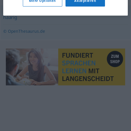
Mehr Optionen
Akzeptieren
haarig
© OpenThesaurus.de