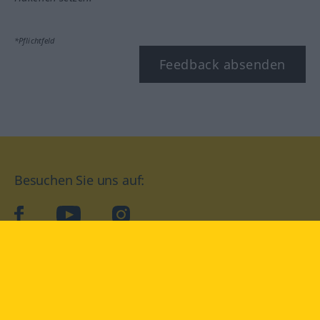
*Pflichtfeld
Feedback absenden
Besuchen Sie uns auf:
facebook
YouTube
Instagram
Langenscheidt