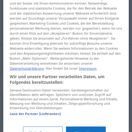
und wir besser mit Ihnen kommunizieren können. Notwendige,
funktionale und statistische Cookies, die für den Betrieb der Webseite
Übersicht aller Übersetzungen
und der statistischen Auswertung unserer Webseite erforderlich sind,
(Für mehr Details die Übersetzung anklicken/antippen)
werden auf Grundlage unserer Vorauswahl immer auf Ihrem Endgerät
gespeichert. Marketing-Cookies und Cookies, die der Bereitstellung
personalisierter Werbung dienen, werden nur gespeichert, wenn Sie uns
owłosiony
durch einen Klick auf den „Akzeptieren“-Button Ihr Einverständnis
geben. Klicken Sie ansonsten auf „Fortfahren ohne Akzeptieren“. Sie
können Ihre Einwilligung jederzeit für zukünftige Besuche unserer
Webseite widerrufen. Wenn Sie weitere Informationen zu den Cookies
und den Anpassungsmöglichkeiten möchten, klicken Sie einfach auf den
Button „Mehr Optionen“. Weitergehende Hinweise zu der
owłosiony
behaart
Datenverarbeitung entnehmen Sie ansonsten unserer
Datenschutzerklärung
. Hier finden Sie unser
Impressum
.
Wir und unsere Partner verarbeiten Daten, um
Beispielsätze für "behaart"
Folgendes bereitzustellen:
Genaue Geolocation-Daten verwenden. Geräteeigenschaften zur
Identifikation aktiv abfragen. Speichern von und/oder Zugriff auf
Informationen auf einem Gerät. Personalisierte Werbung und Inhalte,
dicht
behaart
Messung von Werbung und Inhalten, Zielgruppenforschung und
gęsto
owłosiony
Entwicklung von Dienstleistungen.
Liste der Partner (Lieferanten)
Synonyme für "behaart"