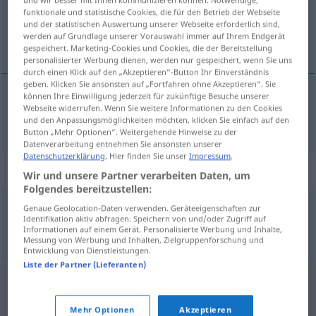
funktionale und statistische Cookies, die für den Betrieb der Webseite
Übersicht aller Übersetzungen
und der statistischen Auswertung unserer Webseite erforderlich sind,
werden auf Grundlage unserer Vorauswahl immer auf Ihrem Endgerät
(Für mehr Details die Übersetzung anklicken/antippen)
gespeichert. Marketing-Cookies und Cookies, die der Bereitstellung
personalisierter Werbung dienen, werden nur gespeichert, wenn Sie uns
durch einen Klick auf den „Akzeptieren“-Button Ihr Einverständnis
geben. Klicken Sie ansonsten auf „Fortfahren ohne Akzeptieren“. Sie
können Ihre Einwilligung jederzeit für zukünftige Besuche unserer
Webseite widerrufen. Wenn Sie weitere Informationen zu den Cookies
beginnen
begann → siehe „
“
und den Anpassungsmöglichkeiten möchten, klicken Sie einfach auf den
Button „Mehr Optionen“. Weitergehende Hinweise zu der
Datenverarbeitung entnehmen Sie ansonsten unserer
Datenschutzerklärung
. Hier finden Sie unser
Impressum
.
Beispielsätze für "begann"
Wir und unsere Partner verarbeiten Daten, um
Folgendes bereitzustellen:
Genaue Geolocation-Daten verwenden. Geräteeigenschaften zur
es begann zu
regnen
Identifikation aktiv abfragen. Speichern von und/oder Zugriff auf
zaczął
padać
deszcz
Informationen auf einem Gerät. Personalisierte Werbung und Inhalte,
Messung von Werbung und Inhalten, Zielgruppenforschung und
Entwicklung von Dienstleistungen.
Liste der Partner (Lieferanten)
Mehr Optionen
Akzeptieren