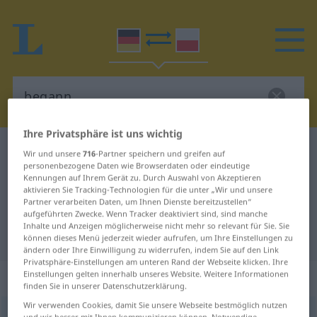
Ihre Privatsphäre ist uns wichtig
Deutsch-Polnisch Wörterbuch
begann
Wir und unsere
716
-Partner speichern und greifen auf
personenbezogene Daten wie Browserdaten oder eindeutige
Deutsch-Polnisch Übersetzung für
Kennungen auf Ihrem Gerät zu. Durch Auswahl von Akzeptieren
aktivieren Sie Tracking-Technologien für die unter „Wir und unsere
"begann"
Partner verarbeiten Daten, um Ihnen Dienste bereitzustellen“
aufgeführten Zwecke. Wenn Tracker deaktiviert sind, sind manche
Inhalte und Anzeigen möglicherweise nicht mehr so relevant für Sie. Sie
"begann" Polnisch Übersetzung
können dieses Menü jederzeit wieder aufrufen, um Ihre Einstellungen zu
ändern oder Ihre Einwilligung zu widerrufen, indem Sie auf den Link
Privatsphäre-Einstellungen am unteren Rand der Webseite klicken. Ihre
„begann“
Einstellungen gelten innerhalb unseres Website. Weitere Informationen
finden Sie in unserer Datenschutzerklärung.
Wir verwenden Cookies, damit Sie unsere Webseite bestmöglich nutzen
begann
,
begänne
und wir besser mit Ihnen kommunizieren können. Notwendige,