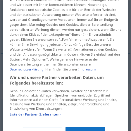
und wir besser mit Ihnen kommunizieren können. Notwendige,
bedauernswert
funktionale und statistische Cookies, die für den Betrieb der Webseite
und der statistischen Auswertung unserer Webseite erforderlich sind,
Übersicht aller Übersetzungen
werden auf Grundlage unserer Vorauswahl immer auf Ihrem Endgerät
gespeichert. Marketing-Cookies und Cookies, die der Bereitstellung
(Für mehr Details die Übersetzung anklicken/antippen)
personalisierter Werbung dienen, werden nur gespeichert, wenn Sie uns
durch einen Klick auf den „Akzeptieren“-Button Ihr Einverständnis
godny pożałowania
geben. Klicken Sie ansonsten auf „Fortfahren ohne Akzeptieren“. Sie
können Ihre Einwilligung jederzeit für zukünftige Besuche unserer
Webseite widerrufen. Wenn Sie weitere Informationen zu den Cookies
und den Anpassungsmöglichkeiten möchten, klicken Sie einfach auf den
Button „Mehr Optionen“. Weitergehende Hinweise zu der
Datenverarbeitung entnehmen Sie ansonsten unserer
Datenschutzerklärung
. Hier finden Sie unser
Impressum
.
godny
pożałowania
bedauernswert
Wir und unsere Partner verarbeiten Daten, um
Folgendes bereitzustellen:
Synonyme für "bedauernswert"
Genaue Geolocation-Daten verwenden. Geräteeigenschaften zur
Identifikation aktiv abfragen. Speichern von und/oder Zugriff auf
Informationen auf einem Gerät. Personalisierte Werbung und Inhalte,
Messung von Werbung und Inhalten, Zielgruppenforschung und
Entwicklung von Dienstleistungen.
betrüblich (geh.)
,
jammerschade
,
bedauerlich
,
desolat
,
Liste der Partner (Lieferanten)
beklagenswert
,
schade (ugs.)