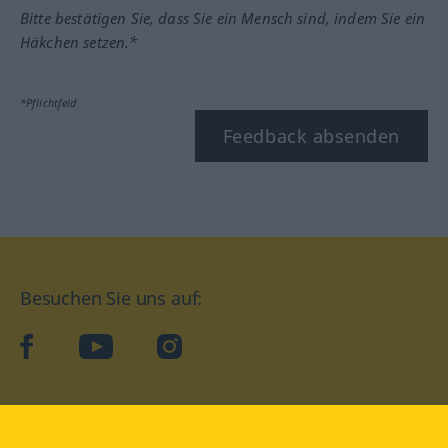
Bitte bestätigen Sie, dass Sie ein Mensch sind, indem Sie ein
Häkchen setzen.*
*Pflichtfeld
Feedback absenden
Besuchen Sie uns auf:
facebook
YouTube
Instagram