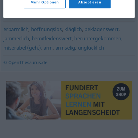
Mehr Optionen
Akzeptieren
einsam (ugs.)
,
beklagenswert
,
desolat
,
verlassen (ugs.)
,
trostlos
erbärmlich
,
hoffnungslos
,
kläglich
,
beklagenswert
,
jämmerlich
,
bemitleidenswert
,
heruntergekommen
,
miserabel (geh.)
,
arm
,
armselig
,
unglücklich
© OpenThesaurus.de