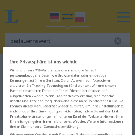
Ihre Privatsphäre ist uns wichtig
Deutsch-Polnisch Wörterbuch
bedauernswert
Wir und unsere
716
-Partner speichern und greifen auf
Deutsch-Polnisch Übersetzung für
personenbezogene Daten wie Browserdaten oder eindeutige
Kennungen auf Ihrem Gerät zu. Durch Auswahl von Akzeptieren
"bedauernswert"
aktivieren Sie Tracking-Technologien für die unter „Wir und unsere
Partner verarbeiten Daten, um Ihnen Dienste bereitzustellen“
aufgeführten Zwecke. Wenn Tracker deaktiviert sind, sind manche
"bedauernswert" Polnisch
Inhalte und Anzeigen möglicherweise nicht mehr so relevant für Sie. Sie
können dieses Menü jederzeit wieder aufrufen, um Ihre Einstellungen zu
Übersetzung
ändern oder Ihre Einwilligung zu widerrufen, indem Sie auf den Link
Privatsphäre-Einstellungen am unteren Rand der Webseite klicken. Ihre
Einstellungen gelten innerhalb unseres Website. Weitere Informationen
„bedauernswert“
finden Sie in unserer Datenschutzerklärung.
Wir verwenden Cookies, damit Sie unsere Webseite bestmöglich nutzen