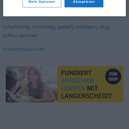
Mehr Optionen
Akzeptieren
erfinderisch
,
clever
,
einfallsreich
,
gewitzt
,
gewieft (ugs.)
,
originell (geh.)
,
findig
scharfsinnig
,
verständig
,
gewieft
,
intelligent
,
klug
,
schlau
,
gescheit
© OpenThesaurus.de