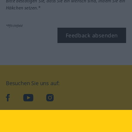
Bitte bestätigen Sie, dass Sie ein Mensch sind, indem Sie ein
Häkchen setzen.*
*Pflichtfeld
Feedback absenden
Besuchen Sie uns auf:
facebook
YouTube
Instagram
Langenscheidt