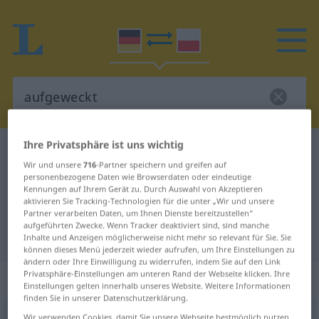
Ihre Privatsphäre ist uns wichtig
Deutsch-Polnisch Wörterbuch
aufgeweckt
Wir und unsere
716
-Partner speichern und greifen auf
Deutsch-Polnisch Übersetzung für
personenbezogene Daten wie Browserdaten oder eindeutige
Kennungen auf Ihrem Gerät zu. Durch Auswahl von Akzeptieren
"aufgeweckt"
aktivieren Sie Tracking-Technologien für die unter „Wir und unsere
Partner verarbeiten Daten, um Ihnen Dienste bereitzustellen“
aufgeführten Zwecke. Wenn Tracker deaktiviert sind, sind manche
"aufgeweckt" Polnisch Übersetzung
Inhalte und Anzeigen möglicherweise nicht mehr so relevant für Sie. Sie
können dieses Menü jederzeit wieder aufrufen, um Ihre Einstellungen zu
ändern oder Ihre Einwilligung zu widerrufen, indem Sie auf den Link
Privatsphäre-Einstellungen am unteren Rand der Webseite klicken. Ihre
„aufgeweckt“
: Adjektiv
Einstellungen gelten innerhalb unseres Website. Weitere Informationen
finden Sie in unserer Datenschutzerklärung.
aufgeweckt
adj
Wir verwenden Cookies, damit Sie unsere Webseite bestmöglich nutzen