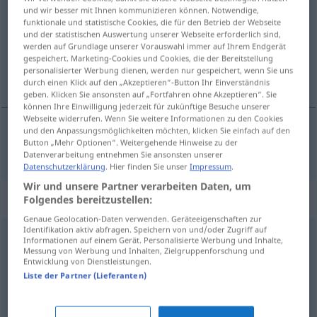
und wir besser mit Ihnen kommunizieren können. Notwendige,
funktionale und statistische Cookies, die für den Betrieb der Webseite
Übersicht aller Übersetzungen
und der statistischen Auswertung unserer Webseite erforderlich sind,
(Für mehr Details die Übersetzung anklicken/antippen)
werden auf Grundlage unserer Vorauswahl immer auf Ihrem Endgerät
gespeichert. Marketing-Cookies und Cookies, die der Bereitstellung
personalisierter Werbung dienen, werden nur gespeichert, wenn Sie uns
bystry, rozgarnięty
durch einen Klick auf den „Akzeptieren“-Button Ihr Einverständnis
geben. Klicken Sie ansonsten auf „Fortfahren ohne Akzeptieren“. Sie
können Ihre Einwilligung jederzeit für zukünftige Besuche unserer
Webseite widerrufen. Wenn Sie weitere Informationen zu den Cookies
und den Anpassungsmöglichkeiten möchten, klicken Sie einfach auf den
Button „Mehr Optionen“. Weitergehende Hinweise zu der
bystry
,
rozgarnięty
aufgeweckt
Kind
Datenverarbeitung entnehmen Sie ansonsten unserer
Datenschutzerklärung
. Hier finden Sie unser
Impressum
.
Wir und unsere Partner verarbeiten Daten, um
Synonyme für "aufgeweckt"
Folgendes bereitzustellen:
Genaue Geolocation-Daten verwenden. Geräteeigenschaften zur
Identifikation aktiv abfragen. Speichern von und/oder Zugriff auf
Informationen auf einem Gerät. Personalisierte Werbung und Inhalte,
gelehrig
,
verständig
,
aufnahmefähig
,
hell
,
lernfähig
,
Messung von Werbung und Inhalten, Zielgruppenforschung und
Entwicklung von Dienstleistungen.
begabt
Liste der Partner (Lieferanten)
pfiffig (ugs.)
,
gescheit
,
geschickt
,
schlau
,
raffiniert
,