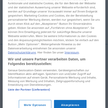
funktionale und statistische Cookies, die für den Betrieb der Webseite
atmungsaktiv
und der statistischen Auswertung unserer Webseite erforderlich sind,
werden auf Grundlage unserer Vorauswahl immer auf Ihrem Endgerät
gespeichert. Marketing-Cookies und Cookies, die der Bereitstellung
Übersicht aller Übersetzungen
personalisierter Werbung dienen, werden nur gespeichert, wenn Sie uns
(Für mehr Details die Übersetzung anklicken/antippen)
durch einen Klick auf den „Akzeptieren“-Button Ihr Einverständnis
geben. Klicken Sie ansonsten auf „Fortfahren ohne Akzeptieren“. Sie
können Ihre Einwilligung jederzeit für zukünftige Besuche unserer
oddychający
Webseite widerrufen. Wenn Sie weitere Informationen zu den Cookies
und den Anpassungsmöglichkeiten möchten, klicken Sie einfach auf den
Button „Mehr Optionen“. Weitergehende Hinweise zu der
Datenverarbeitung entnehmen Sie ansonsten unserer
Datenschutzerklärung
. Hier finden Sie unser
Impressum
.
oddychający
atmungsaktiv
Stoff
Wir und unsere Partner verarbeiten Daten, um
Folgendes bereitzustellen:
Genaue Geolocation-Daten verwenden. Geräteeigenschaften zur
Identifikation aktiv abfragen. Speichern von und/oder Zugriff auf
Informationen auf einem Gerät. Personalisierte Werbung und Inhalte,
Messung von Werbung und Inhalten, Zielgruppenforschung und
Entwicklung von Dienstleistungen.
Liste der Partner (Lieferanten)
Mehr Optionen
Akzeptieren