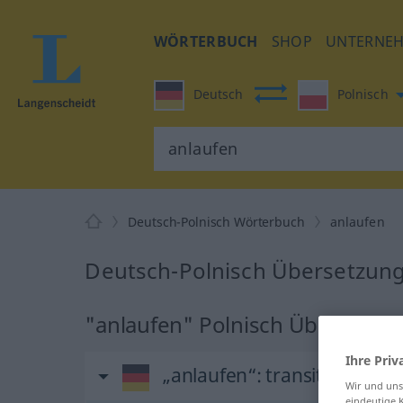
WÖRTERBUCH
SHOP
UNTERNE
Deutsch
Polnisch
Deutsch-Polnisch Wörterbuch
anlaufen
Deutsch-Polnisch Übersetzung
"anlaufen" Polnisch Übersetzu
Ihre Priv
„anlaufen“
: transitives Verb
Wir und un
eindeutige 