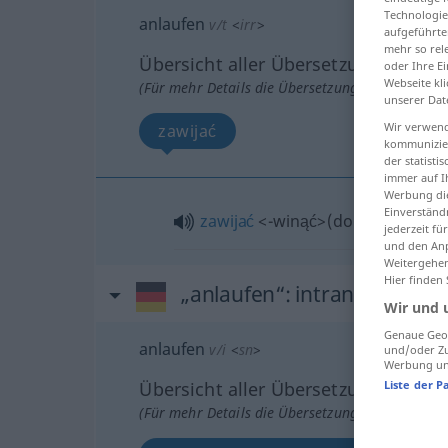
Technologie
anlaufen
v/t
<
irr
>
aufgeführte
mehr so rel
Übersicht aller Übersetzungen
oder Ihre E
Webseite kli
(Für mehr Details die Übersetzung anklicken/an
unserer Dat
Wir verwend
zawijać
kommunizier
der statist
immer auf I
Werbung die
Einverständ
zawijać
<-winąć>
(
do
)
GEN
jederzeit f
und den Anp
Weitergehen
Hier finden
„anlaufen“
: intransitives Ve
Wir und 
Genaue Geol
anlaufen
v/i
<
sn
>
und/oder Zu
Werbung und
Liste der P
Übersicht aller Übersetzungen
(Für mehr Details die Übersetzung anklicken/an