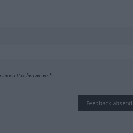
m Sie ein Häkchen setzen.*
Feedback absend