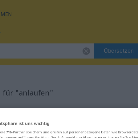
HMEN
Übersetzen
 für "anlaufen"
ng
atsphäre ist uns wichtig
sere
716
-Partner speichern und greifen auf personenbezogene Daten wie Browserdat
Kennungen auf Ihrem Gerät zu. Durch Auswahl von Akzeptieren aktivieren Sie Trackin