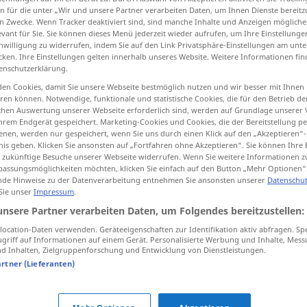
n für die unter „Wir und unsere Partner verarbeiten Daten, um Ihnen Dienste bereitz
n Zwecke. Wenn Tracker deaktiviert sind, sind manche Inhalte und Anzeigen mögliche
evant für Sie. Sie können dieses Menü jederzeit wieder aufrufen, um Ihre Einstellung
inwilligung zu widerrufen, indem Sie auf den Link Privatsphäre-Einstellungen am unt
cken. Ihre Einstellungen gelten innerhalb unseres Website. Weitere Informationen fin
tippen)
enschutzerklärung.
en Cookies, damit Sie unsere Webseite bestmöglich nutzen und wir besser mit Ihnen
en können. Notwendige, funktionale und statistische Cookies, die für den Betrieb d
ischen Auswertung unserer Webseite erforderlich sind, werden auf Grundlage unserer
hrem Endgerät gespeichert. Marketing-Cookies und Cookies, die der Bereitstellung per
nen, werden nur gespeichert, wenn Sie uns durch einen Klick auf den „Akzeptieren“-
nis geben. Klicken Sie ansonsten auf „Fortfahren ohne Akzeptieren“. Sie können Ihre 
anlaufen
Hafen
ür zukünftige Besuche unserer Webseite widerrufen. Wenn Sie weitere Informationen 
assungsmöglichkeiten möchten, klicken Sie einfach auf den Button „Mehr Optionen“
de Hinweise zu der Datenverarbeitung entnehmen Sie ansonsten unserer
Datenschut
 Sie unser
Impressum
.
rb
unsere Partner verarbeiten Daten, um Folgendes bereitzustellen:
ocation-Daten verwenden. Geräteeigenschaften zur Identifikation aktiv abfragen. Sp
griff auf Informationen auf einem Gerät. Personalisierte Werbung und Inhalte, Mes
 Inhalten, Zielgruppenforschung und Entwicklung von Dienstleistungen.
artner (Lieferanten)
tippen)