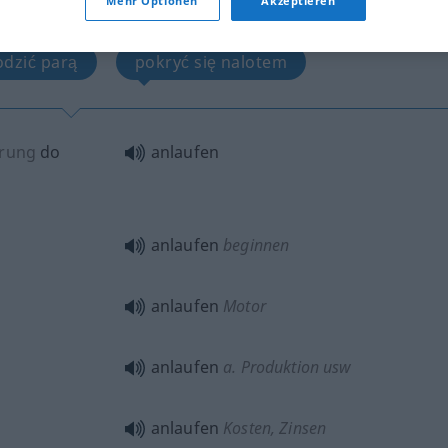
Mehr Optionen
Akzeptieren
ąć pracować, ruszać
odzić parą
pokryć się nalotem
prung
do
anlaufen
anlaufen
beginnen
anlaufen
Motor
anlaufen
a.
Produktion usw
anlaufen
Kosten, Zinsen