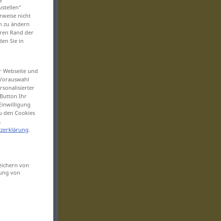
ustellen“
rweise nicht
en zu ändern
eren Rand der
den Sie in
er Webseite und
 Vorauswahl
sonalisierter
Button Ihr
Einwilligung
zu den Cookies
.
zerklärung
.
eichern von
sung von