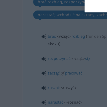
brać rozbieg, rozpoczynać się, zacz
narastać, wchodzić na ekrany, zach
brać
<wziąć>
rozbieg
(
für den S
skoku
)
rozpoczynać
<-cząć>
się
zacząć
pf
pracować
ruszać
<ruszyć>
narastać
<-rosnąć>