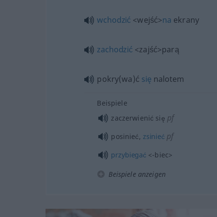
wchodzić
<wejść>
na
ekrany
zachodzić
<zajść>
parą
pokry(wa)ć
się
nalotem
Beispiele
pf
zaczerwienić się
pf
posinieć,
zsinieć
przybiegać
<-biec>
Beispiele anzeigen