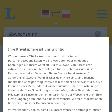
Ihre Privatsphäre ist uns wichtig
Deutsch-Polnisch Wörterbuch
abwechselnd
Wir und unsere
716
-Partner speichern und greifen auf
Deutsch-Polnisch Übersetzung für
personenbezogene Daten wie Browserdaten oder eindeutige
Kennungen auf Ihrem Gerät zu. Durch Auswahl von Akzeptieren
"abwechselnd"
aktivieren Sie Tracking-Technologien für die unter „Wir und unsere
Partner verarbeiten Daten, um Ihnen Dienste bereitzustellen“
aufgeführten Zwecke. Wenn Tracker deaktiviert sind, sind manche
Inhalte und Anzeigen möglicherweise nicht mehr so relevant für Sie. Sie
"abwechselnd" Polnisch
können dieses Menü jederzeit wieder aufrufen, um Ihre Einstellungen zu
ändern oder Ihre Einwilligung zu widerrufen, indem Sie auf den Link
Übersetzung
Privatsphäre-Einstellungen am unteren Rand der Webseite klicken. Ihre
Einstellungen gelten innerhalb unseres Website. Weitere Informationen
finden Sie in unserer Datenschutzerklärung.
„abwechselnd“
: Adverb
Wir verwenden Cookies, damit Sie unsere Webseite bestmöglich nutzen