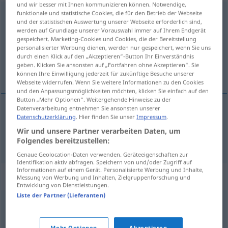
und wir besser mit Ihnen kommunizieren können. Notwendige,
funktionale und statistische Cookies, die für den Betrieb der Webseite
abwechselnd
als
adv
<
ppr
>
und der statistischen Auswertung unserer Webseite erforderlich sind,
werden auf Grundlage unserer Vorauswahl immer auf Ihrem Endgerät
Übersicht aller Übersetzungen
gespeichert. Marketing-Cookies und Cookies, die der Bereitstellung
(Für mehr Details die Übersetzung anklicken/antippen)
personalisierter Werbung dienen, werden nur gespeichert, wenn Sie uns
durch einen Klick auf den „Akzeptieren“-Button Ihr Einverständnis
geben. Klicken Sie ansonsten auf „Fortfahren ohne Akzeptieren“. Sie
na zmianę, na przemian
können Ihre Einwilligung jederzeit für zukünftige Besuche unserer
Webseite widerrufen. Wenn Sie weitere Informationen zu den Cookies
und den Anpassungsmöglichkeiten möchten, klicken Sie einfach auf den
Button „Mehr Optionen“. Weitergehende Hinweise zu der
Datenverarbeitung entnehmen Sie ansonsten unserer
Datenschutzerklärung
. Hier finden Sie unser
Impressum
.
na
zmianę,
na
przemian
(
mit
z
)
INST
Wir und unsere Partner verarbeiten Daten, um
abwechselnd
Folgendes bereitzustellen:
Genaue Geolocation-Daten verwenden. Geräteeigenschaften zur
Identifikation aktiv abfragen. Speichern von und/oder Zugriff auf
Informationen auf einem Gerät. Personalisierte Werbung und Inhalte,
Synonyme für "abwechselnd"
Messung von Werbung und Inhalten, Zielgruppenforschung und
Entwicklung von Dienstleistungen.
Liste der Partner (Lieferanten)
(jeder) einzeln
,
reihum
,
nacheinander
Mehr Optionen
Akzeptieren