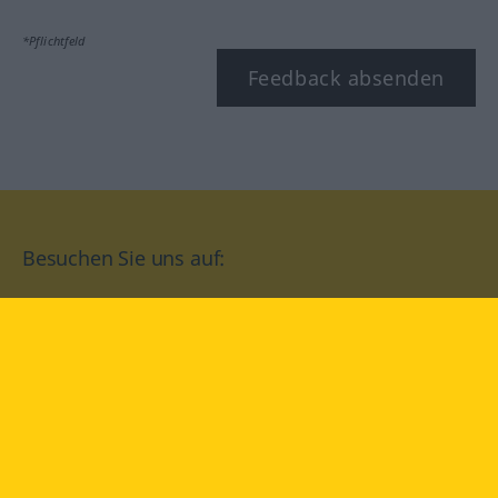
*Pflichtfeld
Feedback absenden
Besuchen Sie uns auf:
facebook
YouTube
Instagram
Langenscheidt