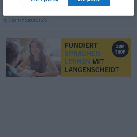
turnusmäßig
,
wechselnd
,
wechselhaft
© OpenThesaurus.de