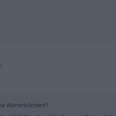
h?
ine Wörterbüchern?