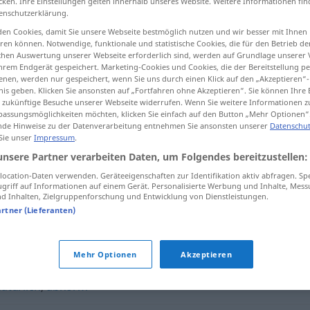
cken. Ihre Einstellungen gelten innerhalb unseres Website. Weitere Informationen fin
enschutzerklärung.
en Cookies, damit Sie unsere Webseite bestmöglich nutzen und wir besser mit Ihnen
en können. Notwendige, funktionale und statistische Cookies, die für den Betrieb d
ischen Auswertung unserer Webseite erforderlich sind, werden auf Grundlage unserer
tippen)
hrem Endgerät gespeichert. Marketing-Cookies und Cookies, die der Bereitstellung per
nen, werden nur gespeichert, wenn Sie uns durch einen Klick auf den „Akzeptieren“-
nis geben. Klicken Sie ansonsten auf „Fortfahren ohne Akzeptieren“. Sie können Ihre 
ür zukünftige Besuche unserer Webseite widerrufen. Wenn Sie weitere Informationen 
assungsmöglichkeiten möchten, klicken Sie einfach auf den Button „Mehr Optionen“
de Hinweise zu der Datenverarbeitung entnehmen Sie ansonsten unserer
Datenschut
 Sie unser
Impressum
.
abartig
unsere Partner verarbeiten Daten, um Folgendes bereitzustellen:
ocation-Daten verwenden. Geräteeigenschaften zur Identifikation aktiv abfragen. Sp
griff auf Informationen auf einem Gerät. Personalisierte Werbung und Inhalte, Mes
 Inhalten, Zielgruppenforschung und Entwicklung von Dienstleistungen.
artner (Lieferanten)
chauerlich
,
makaber
,
düster
,
respektlos
,
grausig
Mehr Optionen
Akzeptieren
atürlich
,
abnorm