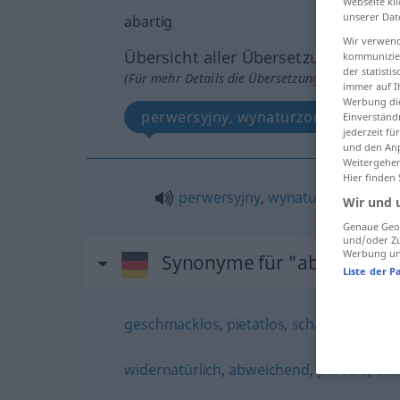
Webseite kli
unserer Dat
abartig
Wir verwend
Übersicht aller Übersetzungen
kommunizier
der statist
(Für mehr Details die Übersetzung anklicken/an
immer auf I
Werbung die
perwersyjny, wynaturzony
Einverständ
jederzeit f
und den Anp
Weitergehen
Hier finden
perwersyjny
,
wynaturzony
Wir und 
Genaue Geol
und/oder Zu
Werbung und
Synonyme für "abartig"
Liste der P
geschmacklos
,
pietätlos
,
schauderhaft
,
s
widernatürlich
,
abweichend
,
pervers
,
unn