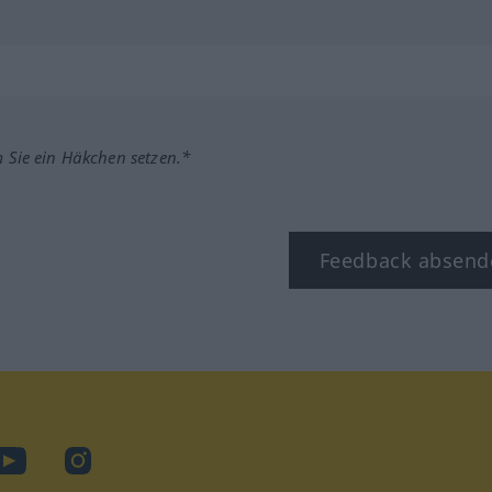
m Sie ein Häkchen setzen.*
Feedback absend
ook
YouTube
Instagram