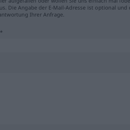
hler aufgefallen oder wollen Sie uns einfach mal lob
us. Die Angabe der E-Mail-Adresse ist optional und 
ntwortung Ihrer Anfrage.
?*