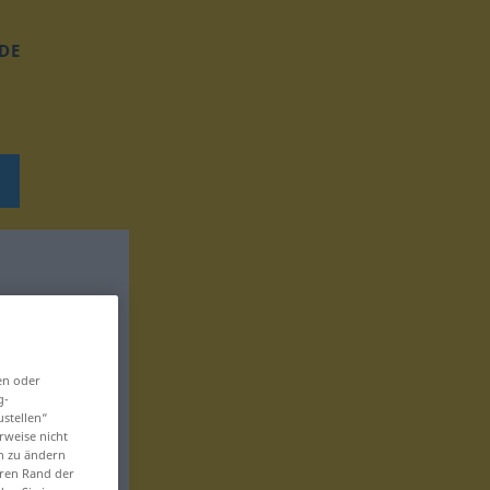
DE
en oder
g-
ustellen“
rweise nicht
en zu ändern
eren Rand der