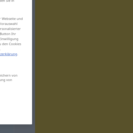
den Sie in
er Webseite und
 Vorauswahl
sonalisierter
Button Ihr
Einwilligung
zu den Cookies
.
zerklärung
.
eichern von
sung von