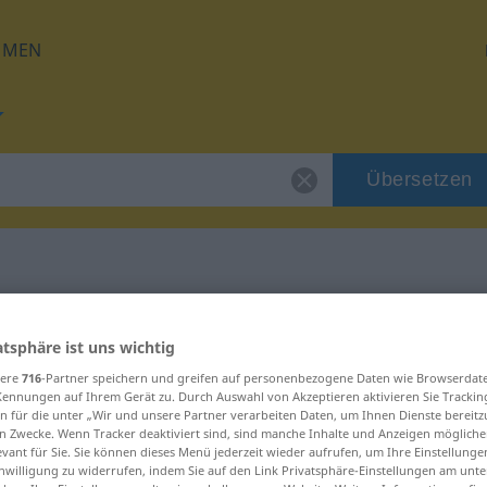
HMEN
Übersetzen
für "abartig"
atsphäre ist uns wichtig
sere
716
-Partner speichern und greifen auf personenbezogene Daten wie Browserdat
g
Kennungen auf Ihrem Gerät zu. Durch Auswahl von Akzeptieren aktivieren Sie Trackin
n für die unter „Wir und unsere Partner verarbeiten Daten, um Ihnen Dienste bereitz
n Zwecke. Wenn Tracker deaktiviert sind, sind manche Inhalte und Anzeigen mögliche
evant für Sie. Sie können dieses Menü jederzeit wieder aufrufen, um Ihre Einstellung
inwilligung zu widerrufen, indem Sie auf den Link Privatsphäre-Einstellungen am unt