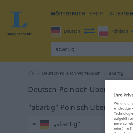
WÖRTERBUCH
SHOP
UNTERNE
Deutsch
Polnisch
Deutsch-Polnisch Wörterbuch
abartig
Deutsch-Polnisch Übersetzung 
Ihre Priv
Wir und un
"abartig" Polnisch Übersetzun
eindeutige 
Technologie
aufgeführte
„abartig“
mehr so rel
oder Ihre E