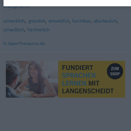
unangenehm
,
,
,
,
,
schrecklich
grässlich
entsetzlich
furchtbar
abscheulich
,
scheußlich
fürchterlich
© OpenThesaurus.de