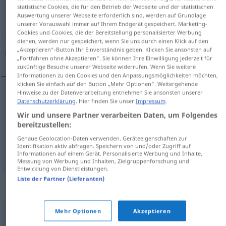
statistische Cookies, die für den Betrieb der Webseite und der statistischen
Auswertung unserer Webseite erforderlich sind, werden auf Grundlage
Übersicht aller Übersetzungen
unserer Vorauswahl immer auf Ihrem Endgerät gespeichert. Marketing-
(Für mehr Details die Übersetzung anklicken/antippen)
Cookies und Cookies, die der Bereitstellung personalisierter Werbung
dienen, werden nur gespeichert, wenn Sie uns durch einen Klick auf den
„Akzeptieren“-Button Ihr Einverständnis geben. Klicken Sie ansonsten auf
تهوع‌آور, كریه, نفرت‌انگیز
„Fortfahren ohne Akzeptieren“. Sie können Ihre Einwilligung jederzeit für
zukünftige Besuche unserer Webseite widerrufen. Wenn Sie weitere
Informationen zu den Cookies und den Anpassungsmöglichkeiten möchten,
klicken Sie einfach auf den Button „Mehr Optionen“. Weitergehende
Hinweise zu der Datenverarbeitung entnehmen Sie ansonsten unserer
Datenschutzerklärung
. Hier finden Sie unser
Impressum
.
تهوع‌آور
[tahawwo'-āwar]
widerlich
Wir und unsere Partner verarbeiten Daten, um Folgendes
bereitzustellen:
كریه
[karih]
widerlich
Genaue Geolocation-Daten verwenden. Geräteeigenschaften zur
Identifikation aktiv abfragen. Speichern von und/oder Zugriff auf
[nefrat-angiz]
widerlich
نفرت‌انگیز
Informationen auf einem Gerät. Personalisierte Werbung und Inhalte,
Messung von Werbung und Inhalten, Zielgruppenforschung und
Entwicklung von Dienstleistungen.
Liste der Partner (Lieferanten)
Synonyme für "widerlich"
Mehr Optionen
Akzeptieren
,
,
,
,
,
ekelhaft
abstoßend
abscheulich
widerwärtig
eklig