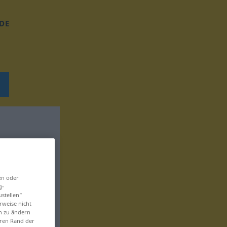
DE
en oder
g-
ustellen“
rweise nicht
en zu ändern
eren Rand der