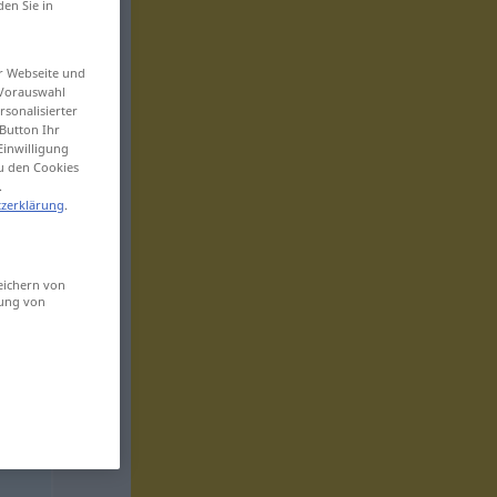
den Sie in
er Webseite und
 Vorauswahl
sonalisierter
Button Ihr
Einwilligung
zu den Cookies
.
zerklärung
.
eichern von
sung von