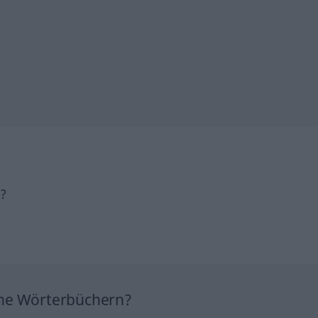
h?
ine Wörterbüchern?