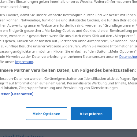
cken. Ihre Einstellungen gelten innerhalb unseres Website. Weitere Informationen fin
enschutzerklärung.
en Cookies, damit Sie unsere Webseite bestmöglich nutzen und wir besser mit Ihnen
en können. Notwendige, funktionale und statistische Cookies, die für den Betrieb d
ischen Auswertung unserer Webseite erforderlich sind, werden auf Grundlage unserer
tippen)
hrem Endgerät gespeichert. Marketing-Cookies und Cookies, die der Bereitstellung per
nen, werden nur gespeichert, wenn Sie uns durch einen Klick auf den „Akzeptieren“-
nis geben. Klicken Sie ansonsten auf „Fortfahren ohne Akzeptieren“. Sie können Ihre 
ür zukünftige Besuche unserer Webseite widerrufen. Wenn Sie weitere Informationen 
assungsmöglichkeiten möchten, klicken Sie einfach auf den Button „Mehr Optionen“
de Hinweise zu der Datenverarbeitung entnehmen Sie ansonsten unserer
Datenschut
 Sie unser
Impressum
.
فش
Stress
[fešār]
unsere Partner verarbeiten Daten, um Folgendes bereitzustellen:
ār-e ruhi]
ocation-Daten verwenden. Geräteeigenschaften zur Identifikation aktiv abfragen. Sp
griff auf Informationen auf einem Gerät. Personalisierte Werbung und Inhalte, Mes
 Inhalten, Zielgruppenforschung und Entwicklung von Dienstleistungen.
artner (Lieferanten)
Mehr Optionen
Akzeptieren
 (ugs.)
sche) Belastung