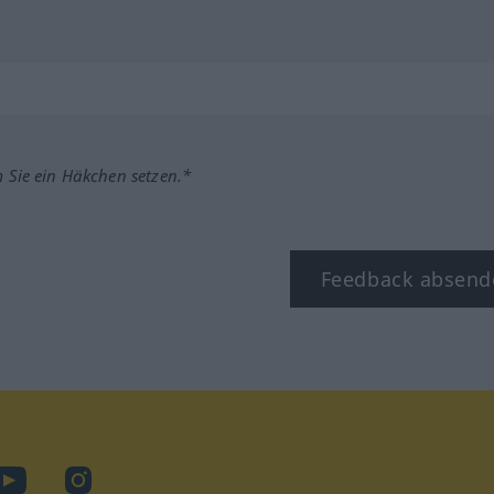
m Sie ein Häkchen setzen.*
Feedback absend
book
YouTube
Instagram