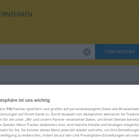
ERNEHMEN
Übersetzen
für "Stress"
atsphäre ist uns wichtig
sere
716
-Partner speichern und greifen auf personenbezogene Daten wie Browserdat
Kennungen auf Ihrem Gerät zu. Durch Auswahl von Akzeptieren aktivieren Sie Trackin
n für die unter „Wir und unsere Partner verarbeiten Daten, um Ihnen Dienste bereitz
n Zwecke. Wenn Tracker deaktiviert sind, sind manche Inhalte und Anzeigen mögliche
evant für Sie. Sie können dieses Menü jederzeit wieder aufrufen, um Ihre Einstellung
inwilligung zu widerrufen, indem Sie auf den Link Privatsphäre-Einstellungen am unt