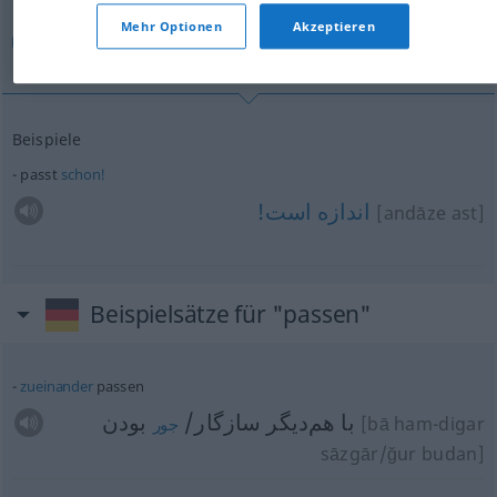
Mehr Optionen
Akzeptieren
اندازه است!
Beispiele
passt
schon!
اندازه
است!
[andāze ast]
Beispielsätze für "passen"
zueinander
passen
با هم‌دیگر سازگار/
بودن
[bā ham-digar
جور
sāzgār/ğur budan]