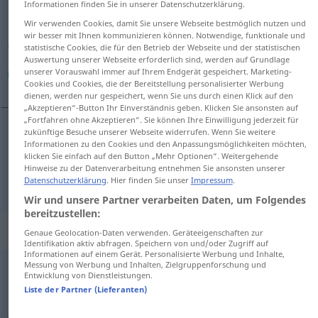
Informationen finden Sie in unserer Datenschutzerklärung.
Wir verwenden Cookies, damit Sie unsere Webseite bestmöglich nutzen und
Übersicht aller Übersetzungen
wir besser mit Ihnen kommunizieren können. Notwendige, funktionale und
(Für mehr Details die Übersetzung anklicken/antippen)
statistische Cookies, die für den Betrieb der Webseite und der statistischen
Auswertung unserer Webseite erforderlich sind, werden auf Grundlage
unserer Vorauswahl immer auf Ihrem Endgerät gespeichert. Marketing-
اندازه بودن, برابر بودن
Cookies und Cookies, die der Bereitstellung personalisierter Werbung
dienen, werden nur gespeichert, wenn Sie uns durch einen Klick auf den
„Akzeptieren“-Button Ihr Einverständnis geben. Klicken Sie ansonsten auf
„Fortfahren ohne Akzeptieren“. Sie können Ihre Einwilligung jederzeit für
zukünftige Besuche unserer Webseite widerrufen. Wenn Sie weitere
Informationen zu den Cookies und den Anpassungsmöglichkeiten möchten,
بودن
[andāze budan]
passen
Kleidung
اندازه
klicken Sie einfach auf den Button „Mehr Optionen“. Weitergehende
Hinweise zu der Datenverarbeitung entnehmen Sie ansonsten unserer
بودن
[barābar budan]
passen
برابر
Datenschutzerklärung
. Hier finden Sie unser
Impressum
.
AFG
Wir und unsere Partner verarbeiten Daten, um Folgendes
bereitzustellen:
„passen“
: intransitives Verb
Genaue Geolocation-Daten verwenden. Geräteeigenschaften zur
Identifikation aktiv abfragen. Speichern von und/oder Zugriff auf
Informationen auf einem Gerät. Personalisierte Werbung und Inhalte,
Messung von Werbung und Inhalten, Zielgruppenforschung und
passen
v/i
Entwicklung von Dienstleistungen.
Liste der Partner (Lieferanten)
Übersicht aller Übersetzungen
(Für mehr Details die Übersetzung anklicken/antippen)