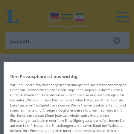
Deutsch-Persisch Wörterbuch
passen
Deutsch-Persisch Übersetzung für
Ihre Privatsphäre ist uns wichtig
"passen"
Wir und unsere
716
-Partner speichern und greifen auf personenbezogene
Daten wie Browserdaten oder eindeutige Kennungen auf Ihrem Gerät zu.
Durch Auswahl von Akzeptieren aktivieren Sie Tracking-Technologien für
"passen" Persisch Übersetzung
die unter „Wir und unsere Partner verarbeiten Daten, um Ihnen Dienste
bereitzustellen“ aufgeführten Zwecke. Wenn Tracker deaktiviert sind, sind
manche Inhalte und Anzeigen möglicherweise nicht mehr so relevant für
Sie. Sie können dieses Menü jederzeit wieder aufrufen, um Ihre
„passen“
Einstellungen zu ändern oder Ihre Einwilligung zu widerrufen, indem Sie
auf den Link Privatsphäre-Einstellungen am unteren Rand der Webseite
klicken. Ihre Einstellungen gelten innerhalb unseres Website. Weitere
passen