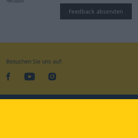
*Pflichtfeld
Feedback absenden
Besuchen Sie uns auf:
facebook
YouTube
Instagram
Langenscheidt
NUTZUNGSBEDINGUNGEN