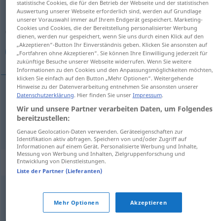
statistische Cookies, die für den Betrieb der Webseite und der statistischen
Auswertung unserer Webseite erforderlich sind, werden auf Grundlage
Übersicht aller Übersetzungen
unserer Vorauswahl immer auf Ihrem Endgerät gespeichert. Marketing-
Cookies und Cookies, die der Bereitstellung personalisierter Werbung
(Für mehr Details die Übersetzung anklicken/antippen)
dienen, werden nur gespeichert, wenn Sie uns durch einen Klick auf den
„Akzeptieren“-Button Ihr Einverständnis geben. Klicken Sie ansonsten auf
عود, بربط
„Fortfahren ohne Akzeptieren“. Sie können Ihre Einwilligung jederzeit für
zukünftige Besuche unserer Webseite widerrufen. Wenn Sie weitere
Informationen zu den Cookies und den Anpassungsmöglichkeiten möchten,
klicken Sie einfach auf den Button „Mehr Optionen“. Weitergehende
Hinweise zu der Datenverarbeitung entnehmen Sie ansonsten unserer
Datenschutzerklärung
. Hier finden Sie unser
Impressum
.
[ud]
Laute
عود
MUS
Wir und unsere Partner verarbeiten Daten, um Folgendes
bereitzustellen:
بربط
[barbat]
Laute
MUS
Genaue Geolocation-Daten verwenden. Geräteeigenschaften zur
Identifikation aktiv abfragen. Speichern von und/oder Zugriff auf
Informationen auf einem Gerät. Personalisierte Werbung und Inhalte,
Messung von Werbung und Inhalten, Zielgruppenforschung und
Synonyme für "Laute"
Entwicklung von Dienstleistungen.
Liste der Partner (Lieferanten)
,
Ruf
Laut
Mehr Optionen
Akzeptieren
© OpenThesaurus.de