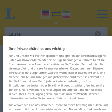
Ihre Privatsphäre ist uns wichtig
Deutsch-Persisch Wörterbuch
Laute
Wir und unsere
716
-Partner speichern und greifen auf personenbezogene
Deutsch-Persisch Übersetzung für
Daten wie Browserdaten oder eindeutige Kennungen auf Ihrem Gerät zu.
Durch Auswahl von Akzeptieren aktivieren Sie Tracking-Technologien für
"Laute"
die unter „Wir und unsere Partner verarbeiten Daten, um Ihnen Dienste
bereitzustellen“ aufgeführten Zwecke. Wenn Tracker deaktiviert sind, sind
manche Inhalte und Anzeigen möglicherweise nicht mehr so relevant für
Sie. Sie können dieses Menü jederzeit wieder aufrufen, um Ihre
"Laute" Persisch Übersetzung
Einstellungen zu ändern oder Ihre Einwilligung zu widerrufen, indem Sie
auf den Link Privatsphäre-Einstellungen am unteren Rand der Webseite
klicken. Ihre Einstellungen gelten innerhalb unseres Website. Weitere
„Laute“
: Femininum
Informationen finden Sie in unserer Datenschutzerklärung.
Wir verwenden Cookies, damit Sie unsere Webseite bestmöglich nutzen und
wir besser mit Ihnen kommunizieren können. Notwendige, funktionale und
Laute
f