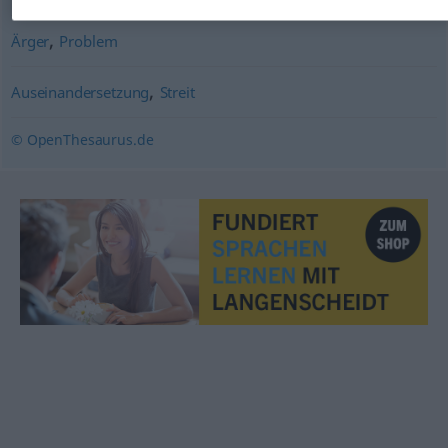
,
Ärger
Problem
,
Auseinandersetzung
Streit
© OpenThesaurus.de