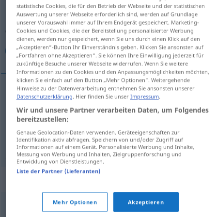
statistische Cookies, die für den Betrieb der Webseite und der statistischen
Auswertung unserer Webseite erforderlich sind, werden auf Grundlage
Übersicht aller Übersetzungen
unserer Vorauswahl immer auf Ihrem Endgerät gespeichert. Marketing-
(Für mehr Details die Übersetzung anklicken/antippen)
Cookies und Cookies, die der Bereitstellung personalisierter Werbung
dienen, werden nur gespeichert, wenn Sie uns durch einen Klick auf den
„Akzeptieren“-Button Ihr Einverständnis geben. Klicken Sie ansonsten auf
برخورد, درگیری, اختلاف
„Fortfahren ohne Akzeptieren“. Sie können Ihre Einwilligung jederzeit für
zukünftige Besuche unserer Webseite widerrufen. Wenn Sie weitere
Informationen zu den Cookies und den Anpassungsmöglichkeiten möchten,
klicken Sie einfach auf den Button „Mehr Optionen“. Weitergehende
Hinweise zu der Datenverarbeitung entnehmen Sie ansonsten unserer
Datenschutzerklärung
. Hier finden Sie unser
Impressum
.
[bar-xord]
Konflikt
برخورد
Wir und unsere Partner verarbeiten Daten, um Folgendes
bereitzustellen:
درگیری
[dar-giri]
Konflikt
Genaue Geolocation-Daten verwenden. Geräteeigenschaften zur
Identifikation aktiv abfragen. Speichern von und/oder Zugriff auf
[extelāf]
Konflikt
اختلاف
Informationen auf einem Gerät. Personalisierte Werbung und Inhalte,
Messung von Werbung und Inhalten, Zielgruppenforschung und
Entwicklung von Dienstleistungen.
Liste der Partner (Lieferanten)
Synonyme für "Konflikt"
Mehr Optionen
Akzeptieren
(innere) Zerrissenheit