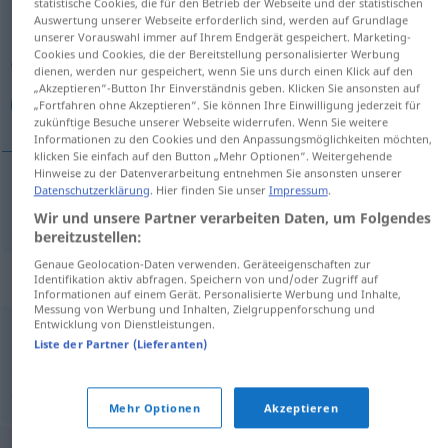
statistische Cookies, die für den Betrieb der Webseite und der statistischen
Auswertung unserer Webseite erforderlich sind, werden auf Grundlage
Übersicht aller Übersetzungen
unserer Vorauswahl immer auf Ihrem Endgerät gespeichert. Marketing-
Cookies und Cookies, die der Bereitstellung personalisierter Werbung
(Für mehr Details die Übersetzung anklicken/antippen)
dienen, werden nur gespeichert, wenn Sie uns durch einen Klick auf den
„Akzeptieren“-Button Ihr Einverständnis geben. Klicken Sie ansonsten auf
دكمه
„Fortfahren ohne Akzeptieren“. Sie können Ihre Einwilligung jederzeit für
zukünftige Besuche unserer Webseite widerrufen. Wenn Sie weitere
Informationen zu den Cookies und den Anpassungsmöglichkeiten möchten,
klicken Sie einfach auf den Button „Mehr Optionen“. Weitergehende
Hinweise zu der Datenverarbeitung entnehmen Sie ansonsten unserer
Datenschutzerklärung
. Hier finden Sie unser
Impressum
.
دكمه
[dokme]
Knopf
Wir und unsere Partner verarbeiten Daten, um Folgendes
bereitzustellen:
Genaue Geolocation-Daten verwenden. Geräteeigenschaften zur
Synonyme für "Knopf"
Identifikation aktiv abfragen. Speichern von und/oder Zugriff auf
Informationen auf einem Gerät. Personalisierte Werbung und Inhalte,
Messung von Werbung und Inhalten, Zielgruppenforschung und
Entwicklung von Dienstleistungen.
,
Liste der Partner (Lieferanten)
Schalter
Taste
© OpenThesaurus.de
Mehr Optionen
Akzeptieren