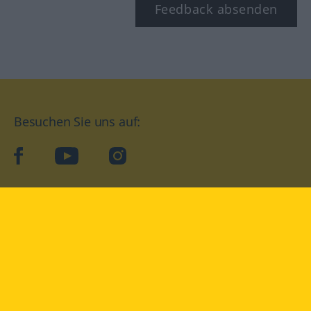
Feedback absenden
Besuchen Sie uns auf:
facebook
YouTube
Instagram
Langenscheidt
NUTZUNGSBEDINGUNGEN
DATENSCHUTZBESTIMMUNGEN