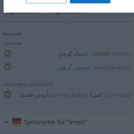
مأیوس شدن...
اشتباه كردن...
Beispiele
sich irren
اشتباه
كردن
[eštebāh kardan]
عوضی
گرفتن
[awazi gereftan]
in jemandem
sich irren
شدن
مأیوس
(
)
[ma'jus šodan]
از كسی
[az kasi]
Synonyme für "irren"