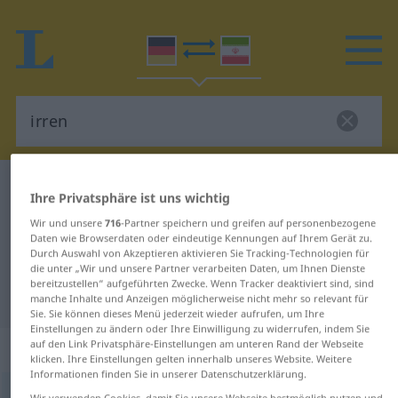
Deutsch-Persisch Wörterbuch
irren
Ihre Privatsphäre ist uns wichtig
Deutsch-Persisch Übersetzung für
Wir und unsere
716
-Partner speichern und greifen auf personenbezogene
Daten wie Browserdaten oder eindeutige Kennungen auf Ihrem Gerät zu.
"irren"
Durch Auswahl von Akzeptieren aktivieren Sie Tracking-Technologien für
die unter „Wir und unsere Partner verarbeiten Daten, um Ihnen Dienste
bereitzustellen“ aufgeführten Zwecke. Wenn Tracker deaktiviert sind, sind
"irren" Persisch Übersetzung
manche Inhalte und Anzeigen möglicherweise nicht mehr so relevant für
Sie. Sie können dieses Menü jederzeit wieder aufrufen, um Ihre
Einstellungen zu ändern oder Ihre Einwilligung zu widerrufen, indem Sie
„irren“
: intransitives Verb
auf den Link Privatsphäre-Einstellungen am unteren Rand der Webseite
klicken. Ihre Einstellungen gelten innerhalb unseres Website. Weitere
Informationen finden Sie in unserer Datenschutzerklärung.
irren
v/i
Wir verwenden Cookies, damit Sie unsere Webseite bestmöglich nutzen und