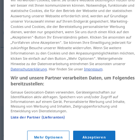
wir besser mit Ihnen kommunizieren können. Notwendige, funktionale und
Übersicht aller Übersetzungen
statistische Cookies, die für den Betrieb der Webseite und der statistischen
Auswertung unserer Webseite erforderlich sind, werden auf Grundlage
(Für mehr Details die Übersetzung anklicken/antippen)
unserer Vorauswahl immer auf Ihrem Endgerät gespeichert. Marketing-
Cookies und Cookies, die der Bereitstellung personalisierter Werbung
سرگردان بودن
dienen, werden nur gespeichert, wenn Sie uns durch einen Klick auf den
„Akzeptieren“-Button Ihr Einverständnis geben. Klicken Sie ansonsten auf
„Fortfahren ohne Akzeptieren“. Sie können Ihre Einwilligung jederzeit für
zukünftige Besuche unserer Webseite widerrufen. Wenn Sie weitere
Informationen zu den Cookies und den Anpassungsmöglichkeiten möchten,
klicken Sie einfach auf den Button „Mehr Optionen“. Weitergehende
Hinweise zu der Datenverarbeitung entnehmen Sie ansonsten unserer
بودن
[sar-gardān budan]
irren
durch die
سرگردان
Datenschutzerklärung
. Hier finden Sie unser
Impressum
.
Stadt
Wir und unsere Partner verarbeiten Daten, um Folgendes
bereitzustellen:
Genaue Geolocation-Daten verwenden. Geräteeigenschaften zur
„irren“
: reflexives Verb
Identifikation aktiv abfragen. Speichern von und/oder Zugriff auf
Informationen auf einem Gerät. Personalisierte Werbung und Inhalte,
Messung von Werbung und Inhalten, Zielgruppenforschung und
Entwicklung von Dienstleistungen.
irren
v/r
Liste der Partner (Lieferanten)
Übersicht aller Übersetzungen
(Für mehr Details die Übersetzung anklicken/antippen)
Mehr Optionen
Akzeptieren