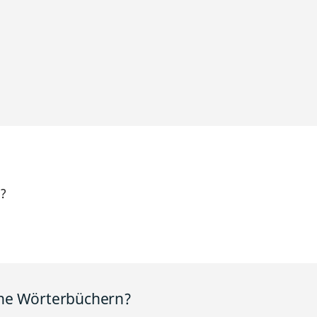
h?
ine Wörterbüchern?