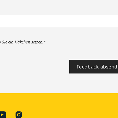
m Sie ein Häkchen setzen.*
Feedback absend
book
YouTube
Instagram