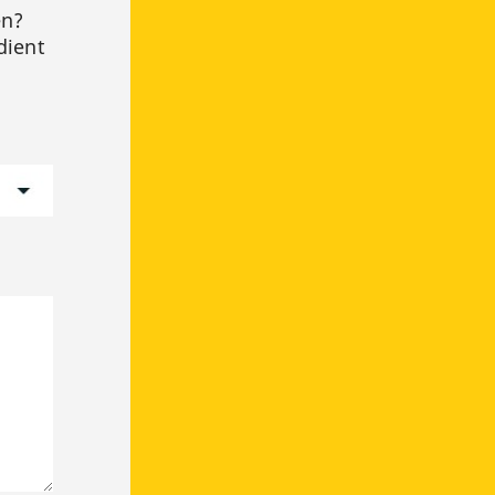
en?
dient