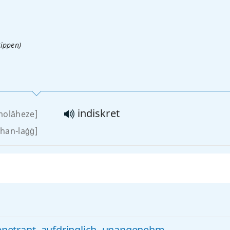
tippen)
indiskret
molāheze]
han-laġġ]
enetrant
,
aufdringlich
,
unangenehm