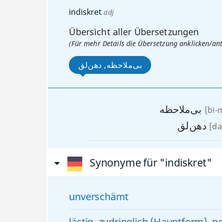
indiskret
adj
Übersicht aller Übersetzungen
(Für mehr Details die Übersetzung anklicken/an
بی‌ملاحظه, دهن‌لق
بی‌ملاحظه
[bi-
دهن‌لق
[da
Synonyme für "indiskret"
unverschämt
lästig
,
zudringlich (Hauptform)
,
p