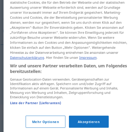
statistische Cookies, die für den Betrieb der Webseite und der statistischen
Auswertung unserer Webseite erforderlich sind, werden auf Grundlage
Übersicht aller Übersetzungen
unserer Vorauswahl immer auf Ihrem Endgerät gespeichert. Marketing-
Cookies und Cookies, die der Bereitstellung personalisierter Werbung
(Für mehr Details die Übersetzung anklicken/antippen)
dienen, werden nur gespeichert, wenn Sie uns durch einen Klick auf den
„Akzeptieren“-Button Ihr Einverständnis geben. Klicken Sie ansonsten auf
جناب آقای/سرکار خانم
„Fortfahren ohne Akzeptieren“. Sie können Ihre Einwilligung jederzeit für
zukünftige Besuche unserer Webseite widerrufen. Wenn Sie weitere
Informationen zu den Cookies und den Anpassungsmöglichkeiten möchten,
klicken Sie einfach auf den Button „Mehr Optionen“. Weitergehende
Hinweise zu der Datenverarbeitung entnehmen Sie ansonsten unserer
Beispiele
Datenschutzerklärung
. Hier finden Sie unser
Impressum
.
Wir und unsere Partner verarbeiten Daten, um Folgendes
Sehr geehrte(r)...
bereitzustellen:
جناب
آقای/سرکار
خانم
[ğenāb-e āġā-je/
Genaue Geolocation-Daten verwenden. Geräteeigenschaften zur
Identifikation aktiv abfragen. Speichern von und/oder Zugriff auf
sarkār-e xānom-e]
Informationen auf einem Gerät. Personalisierte Werbung und Inhalte,
Messung von Werbung und Inhalten, Zielgruppenforschung und
Entwicklung von Dienstleistungen.
Liste der Partner (Lieferanten)
Synonyme für "geehrt"
Mehr Optionen
Akzeptieren
,