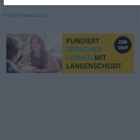
teuer
lieb
© OpenThesaurus.de