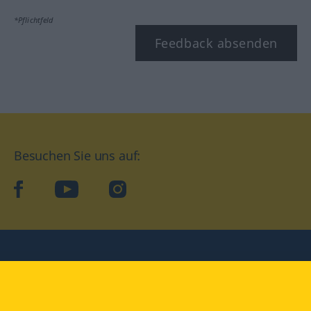
*Pflichtfeld
Feedback absenden
Besuchen Sie uns auf:
facebook
YouTube
Instagram
Langenscheidt