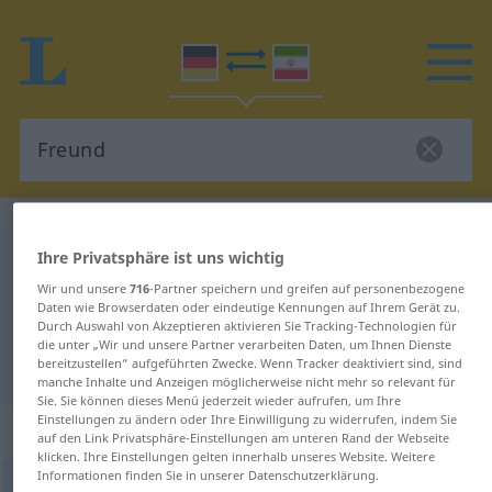
Deutsch-Persisch Wörterbuch
Freund
Ihre Privatsphäre ist uns wichtig
Deutsch-Persisch Übersetzung für
Wir und unsere
716
-Partner speichern und greifen auf personenbezogene
"Freund"
Daten wie Browserdaten oder eindeutige Kennungen auf Ihrem Gerät zu.
Durch Auswahl von Akzeptieren aktivieren Sie Tracking-Technologien für
die unter „Wir und unsere Partner verarbeiten Daten, um Ihnen Dienste
"Freund" Persisch Übersetzung
bereitzustellen“ aufgeführten Zwecke. Wenn Tracker deaktiviert sind, sind
manche Inhalte und Anzeigen möglicherweise nicht mehr so relevant für
Sie. Sie können dieses Menü jederzeit wieder aufrufen, um Ihre
Einstellungen zu ändern oder Ihre Einwilligung zu widerrufen, indem Sie
„Freund“
: Maskulinum
auf den Link Privatsphäre-Einstellungen am unteren Rand der Webseite
klicken. Ihre Einstellungen gelten innerhalb unseres Website. Weitere
Informationen finden Sie in unserer Datenschutzerklärung.
Freund
m