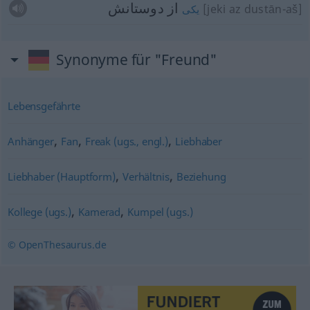
از دوستانش
[jeki az dustān-aš]
یکی
Synonyme für "Freund"
Lebensgefährte
,
,
,
Anhänger
Fan
Freak (ugs., engl.)
Liebhaber
,
,
Liebhaber (Hauptform)
Verhältnis
Beziehung
,
,
Kollege (ugs.)
Kamerad
Kumpel (ugs.)
© OpenThesaurus.de