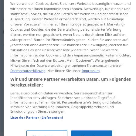
Wir verwenden Cookies, damit Sie unsere Webseite bestmöglich nutzen und
wir besser mit Ihnen kommunizieren können. Notwendige, funktionale und
Übersicht aller Übersetzungen
statistische Cookies, die für den Betrieb der Webseite und der statistischen
(Für mehr Details die Übersetzung anklicken/antippen)
Auswertung unserer Webseite erforderlich sind, werden auf Grundlage
unserer Vorauswahl immer auf Ihrem Endgerät gespeichert. Marketing-
Cookies und Cookies, die der Bereitstellung personalisierter Werbung
دوست, دوستدار, رفیق, دوست پسر, اندیوال
dienen, werden nur gespeichert, wenn Sie uns durch einen Klick auf den
„Akzeptieren“-Button Ihr Einverständnis geben. Klicken Sie ansonsten auf
„Fortfahren ohne Akzeptieren“. Sie können Ihre Einwilligung jederzeit für
zukünftige Besuche unserer Webseite widerrufen. Wenn Sie weitere
Informationen zu den Cookies und den Anpassungsmöglichkeiten möchten,
klicken Sie einfach auf den Button „Mehr Optionen“. Weitergehende
[dust]
Freund
دوست
Hinweise zu der Datenverarbeitung entnehmen Sie ansonsten unserer
Datenschutzerklärung
. Hier finden Sie unser
Impressum
.
[rafiġ]
Freund
رفیق
Wir und unsere Partner verarbeiten Daten, um Folgendes
bereitzustellen:
[dust-e pesar]
Freund
دوست
پسر
Genaue Geolocation-Daten verwenden. Geräteeigenschaften zur
Identifikation aktiv abfragen. Speichern von und/oder Zugriff auf
Informationen auf einem Gerät. Personalisierte Werbung und Inhalte,
دوستدار
[dust-dār]
Freund
Messung von Werbung und Inhalten, Zielgruppenforschung und
Entwicklung von Dienstleistungen.
[andiwāl]
Freund
Liste der Partner (Lieferanten)
اندیوال
AFG