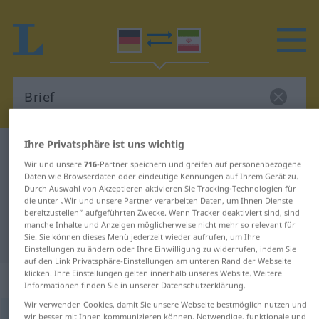
Ihre Privatsphäre ist uns wichtig
Deutsch-Persisch Wörterbuch
Brief
Wir und unsere
716
-Partner speichern und greifen auf personenbezogene
Deutsch-Persisch Übersetzung für
Daten wie Browserdaten oder eindeutige Kennungen auf Ihrem Gerät zu.
Durch Auswahl von Akzeptieren aktivieren Sie Tracking-Technologien für
"Brief"
die unter „Wir und unsere Partner verarbeiten Daten, um Ihnen Dienste
bereitzustellen“ aufgeführten Zwecke. Wenn Tracker deaktiviert sind, sind
manche Inhalte und Anzeigen möglicherweise nicht mehr so relevant für
"Brief" Persisch Übersetzung
Sie. Sie können dieses Menü jederzeit wieder aufrufen, um Ihre
Einstellungen zu ändern oder Ihre Einwilligung zu widerrufen, indem Sie
auf den Link Privatsphäre-Einstellungen am unteren Rand der Webseite
klicken. Ihre Einstellungen gelten innerhalb unseres Website. Weitere
„Brief“
: Maskulinum
Informationen finden Sie in unserer Datenschutzerklärung.
Wir verwenden Cookies, damit Sie unsere Webseite bestmöglich nutzen und
Brief
wir besser mit Ihnen kommunizieren können. Notwendige, funktionale und
m