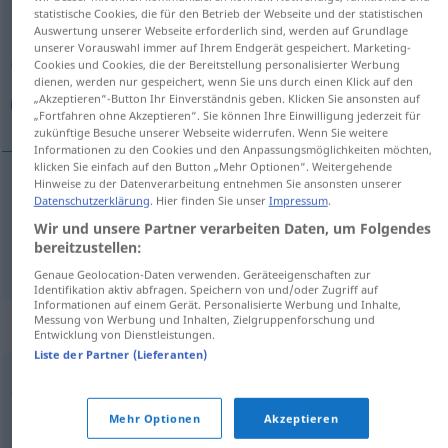
statistische Cookies, die für den Betrieb der Webseite und der statistischen
Auswertung unserer Webseite erforderlich sind, werden auf Grundlage
Übersicht aller Übersetzungen
unserer Vorauswahl immer auf Ihrem Endgerät gespeichert. Marketing-
(Für mehr Details die Übersetzung anklicken/antippen)
Cookies und Cookies, die der Bereitstellung personalisierter Werbung
dienen, werden nur gespeichert, wenn Sie uns durch einen Klick auf den
„Akzeptieren“-Button Ihr Einverständnis geben. Klicken Sie ansonsten auf
نامه, خط
„Fortfahren ohne Akzeptieren“. Sie können Ihre Einwilligung jederzeit für
zukünftige Besuche unserer Webseite widerrufen. Wenn Sie weitere
Informationen zu den Cookies und den Anpassungsmöglichkeiten möchten,
klicken Sie einfach auf den Button „Mehr Optionen“. Weitergehende
Hinweise zu der Datenverarbeitung entnehmen Sie ansonsten unserer
Datenschutzerklärung
. Hier finden Sie unser
Impressum
.
[nāme]
Brief
نامه
Wir und unsere Partner verarbeiten Daten, um Folgendes
bereitzustellen:
[xatt]
Brief
خط
AFG
Genaue Geolocation-Daten verwenden. Geräteeigenschaften zur
Identifikation aktiv abfragen. Speichern von und/oder Zugriff auf
Informationen auf einem Gerät. Personalisierte Werbung und Inhalte,
Messung von Werbung und Inhalten, Zielgruppenforschung und
Beispielsätze für "Brief"
Entwicklung von Dienstleistungen.
Liste der Partner (Lieferanten)
offener Brief
سرگشاده
Mehr Optionen
Akzeptieren
[nāme-je sar-gošāde]
نامه