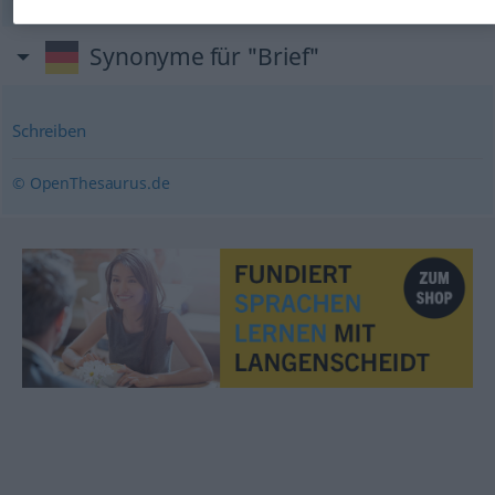
Synonyme für "Brief"
Schreiben
© OpenThesaurus.de