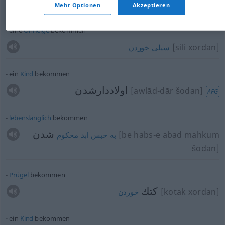
[lat xordan]
لت
خوردن
AFG
Mehr Optionen
Akzeptieren
eine
Ohrfeige
bekommen
[sili xordan]
سیلی
خوردن
ein
Kind
bekommen
اولاددارشدن
[awlād-dār šodan]
AFG
lebenslänglich
bekommen
شدن
[be habs-e abad mahkum
به
حبس
ابد
محکوم
šodan]
Prügel
bekommen
كتك
[kotak xordan]
خوردن
ein
Kind
bekommen