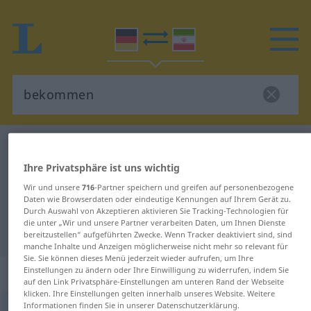
Deutsch-Persisch Wörterbuch
bekommen
Deutsch-Persisch Übersetzung für
Ihre Privatsphäre ist uns wichtig
Wir und unsere
716
-Partner speichern und greifen auf personenbezogene
"bekommen"
Daten wie Browserdaten oder eindeutige Kennungen auf Ihrem Gerät zu.
Durch Auswahl von Akzeptieren aktivieren Sie Tracking-Technologien für
die unter „Wir und unsere Partner verarbeiten Daten, um Ihnen Dienste
"bekommen" Persisch Übersetzung
bereitzustellen“ aufgeführten Zwecke. Wenn Tracker deaktiviert sind, sind
manche Inhalte und Anzeigen möglicherweise nicht mehr so relevant für
Sie. Sie können dieses Menü jederzeit wieder aufrufen, um Ihre
„bekommen“
Einstellungen zu ändern oder Ihre Einwilligung zu widerrufen, indem Sie
auf den Link Privatsphäre-Einstellungen am unteren Rand der Webseite
klicken. Ihre Einstellungen gelten innerhalb unseres Website. Weitere
Informationen finden Sie in unserer Datenschutzerklärung.
bekommen