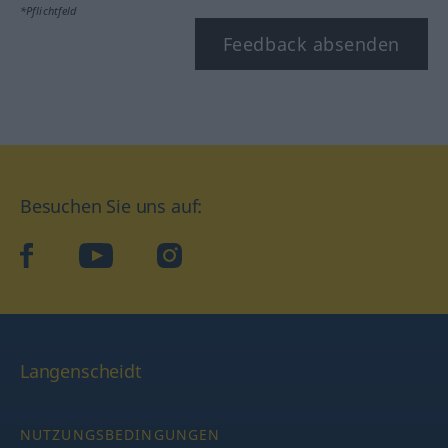
*Pflichtfeld
Feedback absenden
Besuchen Sie uns auf:
facebook
YouTube
Instagram
Langenscheidt
NUTZUNGSBEDINGUNGEN