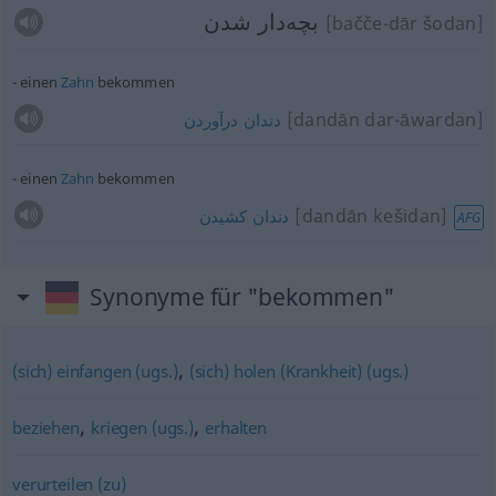
بچه‌دار شدن
[bačče-dār šodan]
einen
Zahn
bekommen
[dandān dar-āwardan]
دندان
درآوردن
einen
Zahn
bekommen
[dandān kešidan]
دندان
کشیدن
AFG
Synonyme für "bekommen"
,
(sich) einfangen (ugs.)
(sich) holen (Krankheit) (ugs.)
,
,
beziehen
kriegen (ugs.)
erhalten
verurteilen (zu)