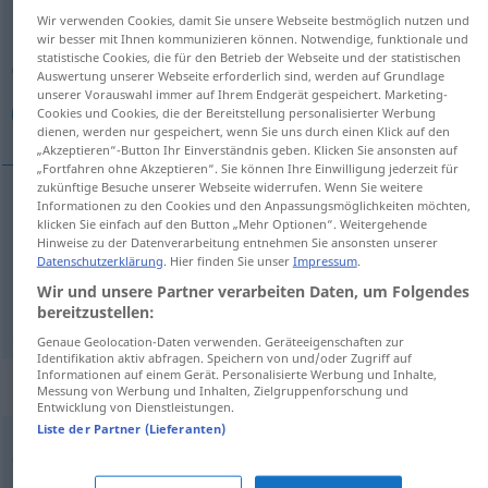
Wir verwenden Cookies, damit Sie unsere Webseite bestmöglich nutzen und
Übersicht aller Übersetzungen
wir besser mit Ihnen kommunizieren können. Notwendige, funktionale und
statistische Cookies, die für den Betrieb der Webseite und der statistischen
(Für mehr Details die Übersetzung anklicken/antippen)
Auswertung unserer Webseite erforderlich sind, werden auf Grundlage
unserer Vorauswahl immer auf Ihrem Endgerät gespeichert. Marketing-
دریافت كردن, گرفتن
Cookies und Cookies, die der Bereitstellung personalisierter Werbung
dienen, werden nur gespeichert, wenn Sie uns durch einen Klick auf den
„Akzeptieren“-Button Ihr Einverständnis geben. Klicken Sie ansonsten auf
„Fortfahren ohne Akzeptieren“. Sie können Ihre Einwilligung jederzeit für
zukünftige Besuche unserer Webseite widerrufen. Wenn Sie weitere
Informationen zu den Cookies und den Anpassungsmöglichkeiten möchten,
كردن
[darjāft kardan]
bekommen
دریافت
klicken Sie einfach auf den Button „Mehr Optionen“. Weitergehende
Hinweise zu der Datenverarbeitung entnehmen Sie ansonsten unserer
Datenschutzerklärung
. Hier finden Sie unser
Impressum
.
[gereftan]
bekommen
گرفتن
Wir und unsere Partner verarbeiten Daten, um Folgendes
bereitzustellen:
Genaue Geolocation-Daten verwenden. Geräteeigenschaften zur
Identifikation aktiv abfragen. Speichern von und/oder Zugriff auf
Informationen auf einem Gerät. Personalisierte Werbung und Inhalte,
Beispielsätze für "bekommen"
Messung von Werbung und Inhalten, Zielgruppenforschung und
Entwicklung von Dienstleistungen.
Liste der Partner (Lieferanten)
Prügel
bekommen