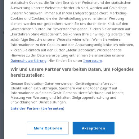
statistische Cookies, die für den Betrieb der Webseite und der statistischen
Auswertung unserer Webseite erforderlich sind, werden auf Grundlage
Übersicht aller Übersetzungen
unserer Vorauswahl immer auf Ihrem Endgerät gespeichert. Marketing-
Cookies und Cookies, die der Bereitstellung personalisierter Werbung
(Für mehr Details die Übersetzung anklicken/antippen)
dienen, werden nur gespeichert, wenn Sie uns durch einen Klick auf den
„Akzeptieren“-Button Ihr Einverständnis geben. Klicken Sie ansonsten auf
مفصل, دقیق
„Fortfahren ohne Akzeptieren“. Sie können Ihre Einwilligung jederzeit für
zukünftige Besuche unserer Webseite widerrufen. Wenn Sie weitere
Informationen zu den Cookies und den Anpassungsmöglichkeiten möchten,
klicken Sie einfach auf den Button „Mehr Optionen“. Weitergehende
Hinweise zu der Datenverarbeitung entnehmen Sie ansonsten unserer
Datenschutzerklärung
. Hier finden Sie unser
Impressum
.
[mofassal]
ausführlich
مفصل
Wir und unsere Partner verarbeiten Daten, um Folgendes
bereitzustellen:
[daġiġ]
ausführlich
دقیق
Genaue Geolocation-Daten verwenden. Geräteeigenschaften zur
Identifikation aktiv abfragen. Speichern von und/oder Zugriff auf
Informationen auf einem Gerät. Personalisierte Werbung und Inhalte,
Messung von Werbung und Inhalten, Zielgruppenforschung und
Synonyme für "ausführlich"
Entwicklung von Dienstleistungen.
Liste der Partner (Lieferanten)
reichlich
Mehr Optionen
Akzeptieren
,
gründlich
umfangreich