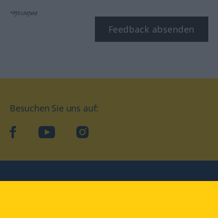
*Pflichtfeld
Feedback absenden
Besuchen Sie uns auf:
facebook
YouTube
Instagram
Langenscheidt