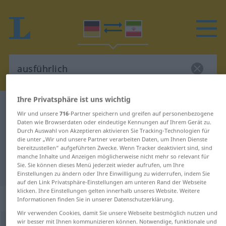
Ihre Privatsphäre ist uns wichtig
Deutsch-Persisch Wörterbuch
ausführlich
Wir und unsere
716
-Partner speichern und greifen auf personenbezogene
Deutsch-Persisch Übersetzung für
Daten wie Browserdaten oder eindeutige Kennungen auf Ihrem Gerät zu.
Durch Auswahl von Akzeptieren aktivieren Sie Tracking-Technologien für
"ausführlich"
die unter „Wir und unsere Partner verarbeiten Daten, um Ihnen Dienste
bereitzustellen“ aufgeführten Zwecke. Wenn Tracker deaktiviert sind, sind
manche Inhalte und Anzeigen möglicherweise nicht mehr so relevant für
Sie. Sie können dieses Menü jederzeit wieder aufrufen, um Ihre
"ausführlich" Persisch Übersetzung
Einstellungen zu ändern oder Ihre Einwilligung zu widerrufen, indem Sie
auf den Link Privatsphäre-Einstellungen am unteren Rand der Webseite
klicken. Ihre Einstellungen gelten innerhalb unseres Website. Weitere
„ausführlich“
Informationen finden Sie in unserer Datenschutzerklärung.
Wir verwenden Cookies, damit Sie unsere Webseite bestmöglich nutzen und
wir besser mit Ihnen kommunizieren können. Notwendige, funktionale und
ausführlich