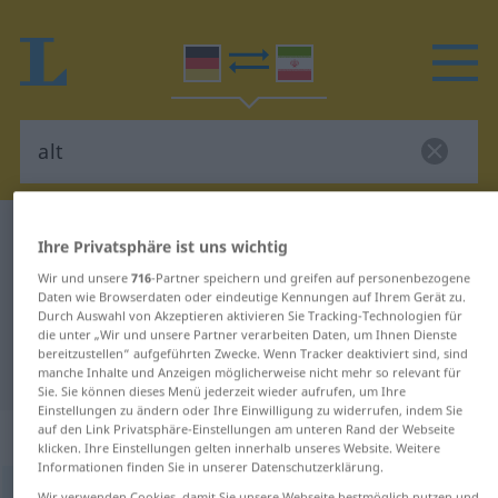
Deutsch-Persisch Wörterbuch
alt
Ihre Privatsphäre ist uns wichtig
Deutsch-Persisch Übersetzung für
Wir und unsere
716
-Partner speichern und greifen auf personenbezogene
Daten wie Browserdaten oder eindeutige Kennungen auf Ihrem Gerät zu.
"alt"
Durch Auswahl von Akzeptieren aktivieren Sie Tracking-Technologien für
die unter „Wir und unsere Partner verarbeiten Daten, um Ihnen Dienste
bereitzustellen“ aufgeführten Zwecke. Wenn Tracker deaktiviert sind, sind
"alt" Persisch Übersetzung
manche Inhalte und Anzeigen möglicherweise nicht mehr so relevant für
Sie. Sie können dieses Menü jederzeit wieder aufrufen, um Ihre
Einstellungen zu ändern oder Ihre Einwilligung zu widerrufen, indem Sie
auf den Link Privatsphäre-Einstellungen am unteren Rand der Webseite
„alt“
klicken. Ihre Einstellungen gelten innerhalb unseres Website. Weitere
Informationen finden Sie in unserer Datenschutzerklärung.
alt
Wir verwenden Cookies, damit Sie unsere Webseite bestmöglich nutzen und