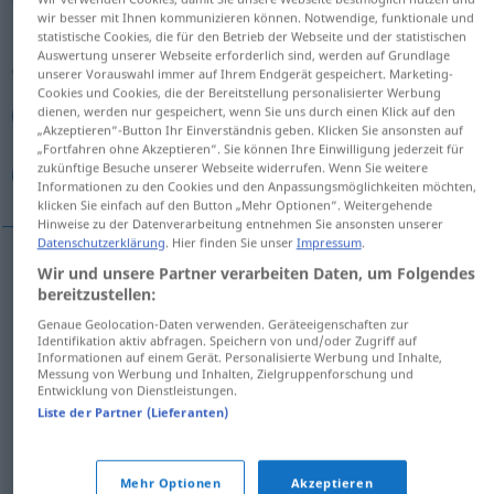
wir besser mit Ihnen kommunizieren können. Notwendige, funktionale und
statistische Cookies, die für den Betrieb der Webseite und der statistischen
Übersicht aller Übersetzungen
Auswertung unserer Webseite erforderlich sind, werden auf Grundlage
(Für mehr Details die Übersetzung anklicken/antippen)
unserer Vorauswahl immer auf Ihrem Endgerät gespeichert. Marketing-
Cookies und Cookies, die der Bereitstellung personalisierter Werbung
dienen, werden nur gespeichert, wenn Sie uns durch einen Klick auf den
بیات, مانده, قاق
كهنه, قدیمی, پیر, مسن
„Akzeptieren“-Button Ihr Einverständnis geben. Klicken Sie ansonsten auf
„Fortfahren ohne Akzeptieren“. Sie können Ihre Einwilligung jederzeit für
zukünftige Besuche unserer Webseite widerrufen. Wenn Sie weitere
باستانی
Informationen zu den Cookies und den Anpassungsmöglichkeiten möchten,
klicken Sie einfach auf den Button „Mehr Optionen“. Weitergehende
Hinweise zu der Datenverarbeitung entnehmen Sie ansonsten unserer
Datenschutzerklärung
. Hier finden Sie unser
Impressum
.
Wir und unsere Partner verarbeiten Daten, um Folgendes
كهنه
[kohne]
alt
bereitzustellen:
Genaue Geolocation-Daten verwenden. Geräteeigenschaften zur
[ġadimi]
alt
قدیمی
Identifikation aktiv abfragen. Speichern von und/oder Zugriff auf
Informationen auf einem Gerät. Personalisierte Werbung und Inhalte,
Messung von Werbung und Inhalten, Zielgruppenforschung und
[pir]
alt
Person
پیر
Entwicklung von Dienstleistungen.
Liste der Partner (Lieferanten)
[mosenn]
alt
Person
مسن
Mehr Optionen
Akzeptieren