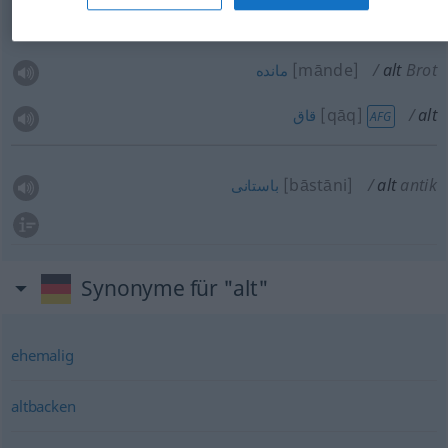
بیات
[bajāt]
alt
Brot
[mānde]
alt
Brot
مانده
[qāq]
alt
قاق
AFG
[bāstāni]
alt
antik
باستانی
Synonyme für "alt"
ehemalig
altbacken