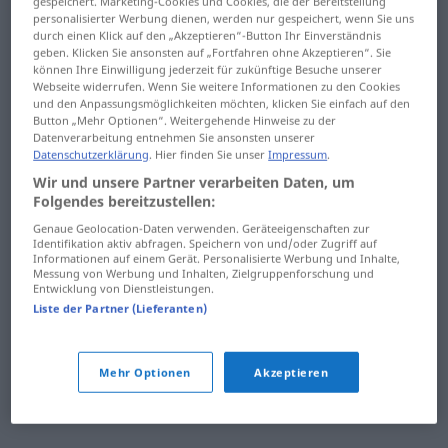
gespeichert. Marketing-Cookies und Cookies, die der Bereitstellung
Hauptstadt
hausgemacht
personalisierter Werbung dienen, werden nur gespeichert, wenn Sie uns
durch einen Klick auf den „Akzeptieren“-Button Ihr Einverständnis
Hauptstraße
Haushalt
geben. Klicken Sie ansonsten auf „Fortfahren ohne Akzeptieren“. Sie
können Ihre Einwilligung jederzeit für zukünftige Besuche unserer
Webseite widerrufen. Wenn Sie weitere Informationen zu den Cookies
Hauptverkehrszeit
Haushaltsgegenstand
und den Anpassungsmöglichkeiten möchten, klicken Sie einfach auf den
Button „Mehr Optionen“. Weitergehende Hinweise zu der
Haus
Haushaltswaren
Datenverarbeitung entnehmen Sie ansonsten unserer
Datenschutzerklärung
. Hier finden Sie unser
Impressum
.
Hausangestellte
Hausherr
Wir und unsere Partner verarbeiten Daten, um
Folgendes bereitzustellen:
Hausarbeit
Hausmann
Genaue Geolocation-Daten verwenden. Geräteeigenschaften zur
Identifikation aktiv abfragen. Speichern von und/oder Zugriff auf
Hausarrest
Hausmeister
Informationen auf einem Gerät. Personalisierte Werbung und Inhalte,
Messung von Werbung und Inhalten, Zielgruppenforschung und
Entwicklung von Dienstleistungen.
Hausarzt
Hausnummer
Liste der Partner (Lieferanten)
Hausaufgabe
Hausratversicherung
Hausbesitzer
Hausschlüssel
Mehr Optionen
Akzeptieren