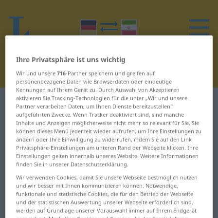
Ihre Privatsphäre ist uns wichtig
Wir und unsere
716
-Partner speichern und greifen auf
personenbezogene Daten wie Browserdaten oder eindeutige
Kennungen auf Ihrem Gerät zu. Durch Auswahl von Akzeptieren
aktivieren Sie Tracking-Technologien für die unter „Wir und unsere
Deutsch-Persisch Wörterbuch
H
7
Partner verarbeiten Daten, um Ihnen Dienste bereitzustellen“
aufgeführten Zwecke. Wenn Tracker deaktiviert sind, sind manche
Inhalte und Anzeigen möglicherweise nicht mehr so relevant für Sie. Sie
Wörter auf Deutsch, die mit H
können dieses Menü jederzeit wieder aufrufen, um Ihre Einstellungen zu
ändern oder Ihre Einwilligung zu widerrufen, indem Sie auf den Link
beginnen – hauptsächlich ...
Privatsphäre-Einstellungen am unteren Rand der Webseite klicken. Ihre
Einstellungen gelten innerhalb unseres Website. Weitere Informationen
Hausschlüssel
finden Sie in unserer Datenschutzerklärung.
Wir verwenden Cookies, damit Sie unsere Webseite bestmöglich nutzen
hauptsächlich
Hausbesuch
und wir besser mit Ihnen kommunizieren können. Notwendige,
funktionale und statistische Cookies, die für den Betrieb der Webseite
und der statistischen Auswertung unserer Webseite erforderlich sind,
Hauptschule
Hausfrau
werden auf Grundlage unserer Vorauswahl immer auf Ihrem Endgerät