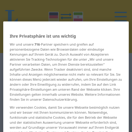
Ihre Privatsphäre ist uns wichtig
Wir und unsere
716
-Partner speichern und greifen auf
personenbezogene Daten wie Browserdaten oder eindeutige
Kennungen auf Ihrem Gerät zu. Durch Auswahl von Akzeptieren
aktivieren Sie Tracking-Technologien für die unter „Wir und unsere
Deutsch-Persisch Wörterbuch
H
6
Partner verarbeiten Daten, um Ihnen Dienste bereitzustellen“
aufgeführten Zwecke. Wenn Tracker deaktiviert sind, sind manche
Inhalte und Anzeigen möglicherweise nicht mehr so relevant für Sie. Sie
Wörter auf Deutsch, die mit H
können dieses Menü jederzeit wieder aufrufen, um Ihre Einstellungen zu
ändern oder Ihre Einwilligung zu widerrufen, indem Sie auf den Link
beginnen – harmonisch ...
Privatsphäre-Einstellungen am unteren Rand der Webseite klicken. Ihre
Einstellungen gelten innerhalb unseres Website. Weitere Informationen
Hauptsache
finden Sie in unserer Datenschutzerklärung.
Wir verwenden Cookies, damit Sie unsere Webseite bestmöglich nutzen
harmonisch
Hast
und wir besser mit Ihnen kommunizieren können. Notwendige,
funktionale und statistische Cookies, die für den Betrieb der Webseite
und der statistischen Auswertung unserer Webseite erforderlich sind,
Harn
hastig
werden auf Grundlage unserer Vorauswahl immer auf Ihrem Endgerät