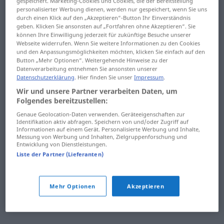
gespeichert. Marketing-Cookies und Cookies, die der Bereitstellung
Harnblase
hauchdünn
personalisierter Werbung dienen, werden nur gespeichert, wenn Sie uns
durch einen Klick auf den „Akzeptieren“-Button Ihr Einverständnis
harren
hauen
geben. Klicken Sie ansonsten auf „Fortfahren ohne Akzeptieren“. Sie
können Ihre Einwilligung jederzeit für zukünftige Besuche unserer
Webseite widerrufen. Wenn Sie weitere Informationen zu den Cookies
hart
Haufen
und den Anpassungsmöglichkeiten möchten, klicken Sie einfach auf den
Button „Mehr Optionen“. Weitergehende Hinweise zu der
hartherzig
Haupt-
Datenverarbeitung entnehmen Sie ansonsten unserer
Datenschutzerklärung
. Hier finden Sie unser
Impressum
.
hartnäckig
Hauptbahnhof
Wir und unsere Partner verarbeiten Daten, um
Folgendes bereitzustellen:
Haschisch
Hauptdarsteller
Genaue Geolocation-Daten verwenden. Geräteeigenschaften zur
Identifikation aktiv abfragen. Speichern von und/oder Zugriff auf
Hase
Haupteingang
Informationen auf einem Gerät. Personalisierte Werbung und Inhalte,
Messung von Werbung und Inhalten, Zielgruppenforschung und
Entwicklung von Dienstleistungen.
Haselnuss
Hauptquartier
Liste der Partner (Lieferanten)
Hass
Hauptrolle
hassen
Hauptsache
Mehr Optionen
Akzeptieren