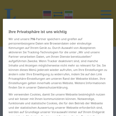
Ihre Privatsphäre ist uns wichtig
Wir und unsere
716
-Partner speichern und greifen auf
personenbezogene Daten wie Browserdaten oder eindeutige
Kennungen auf Ihrem Gerät zu. Durch Auswahl von Akzeptieren
aktivieren Sie Tracking-Technologien für die unter „Wir und unsere
Deutsch-Persisch Wörterbuch
H
4
Partner verarbeiten Daten, um Ihnen Dienste bereitzustellen“
aufgeführten Zwecke. Wenn Tracker deaktiviert sind, sind manche
Inhalte und Anzeigen möglicherweise nicht mehr so relevant für Sie. Sie
Wörter auf Deutsch, die mit H
können dieses Menü jederzeit wieder aufrufen, um Ihre Einstellungen zu
ändern oder Ihre Einwilligung zu widerrufen, indem Sie auf den Link
beginnen – haltbar ...
Privatsphäre-Einstellungen am unteren Rand der Webseite klicken. Ihre
Einstellungen gelten innerhalb unseres Website. Weitere Informationen
handgeknüpft
finden Sie in unserer Datenschutzerklärung.
Wir verwenden Cookies, damit Sie unsere Webseite bestmöglich nutzen
haltbar
Handarbeit
und wir besser mit Ihnen kommunizieren können. Notwendige,
funktionale und statistische Cookies, die für den Betrieb der Webseite
und der statistischen Auswertung unserer Webseite erforderlich sind,
Haltbarkeitsdatum
Handball
werden auf Grundlage unserer Vorauswahl immer auf Ihrem Endgerät