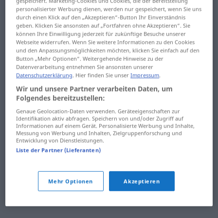
gespeichert. Marketing-Cookies und Cookies, die der Bereitstellung
halten
Handbremse
personalisierter Werbung dienen, werden nur gespeichert, wenn Sie uns
durch einen Klick auf den „Akzeptieren“-Button Ihr Einverständnis
Haltestelle
Handbuch
geben. Klicken Sie ansonsten auf „Fortfahren ohne Akzeptieren“. Sie
können Ihre Einwilligung jederzeit für zukünftige Besuche unserer
Webseite widerrufen. Wenn Sie weitere Informationen zu den Cookies
Halteverbot
Handcreme
und den Anpassungsmöglichkeiten möchten, klicken Sie einfach auf den
Button „Mehr Optionen“. Weitergehende Hinweise zu der
Haltung
Handel
Datenverarbeitung entnehmen Sie ansonsten unserer
Datenschutzerklärung
. Hier finden Sie unser
Impressum
.
Hamburger
handeln
Wir und unsere Partner verarbeiten Daten, um
Folgendes bereitzustellen:
Hammel
Handelsabkommen
Genaue Geolocation-Daten verwenden. Geräteeigenschaften zur
Identifikation aktiv abfragen. Speichern von und/oder Zugriff auf
Hammelfleisch
Handelskammer
Informationen auf einem Gerät. Personalisierte Werbung und Inhalte,
Messung von Werbung und Inhalten, Zielgruppenforschung und
Entwicklung von Dienstleistungen.
Hammer
Handfeger
Liste der Partner (Lieferanten)
Hamster
Handfläche
Hand
handgeknüpft
Mehr Optionen
Akzeptieren