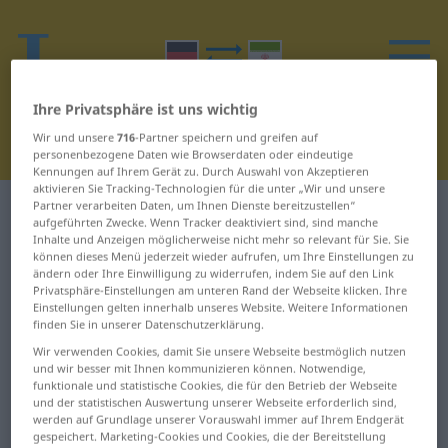
Ihre Privatsphäre ist uns wichtig
Wir und unsere
716
-Partner speichern und greifen auf
personenbezogene Daten wie Browserdaten oder eindeutige
Kennungen auf Ihrem Gerät zu. Durch Auswahl von Akzeptieren
aktivieren Sie Tracking-Technologien für die unter „Wir und unsere
Partner verarbeiten Daten, um Ihnen Dienste bereitzustellen“
Deutsch-Persisch Wörterbuch
H
24
aufgeführten Zwecke. Wenn Tracker deaktiviert sind, sind manche
Inhalte und Anzeigen möglicherweise nicht mehr so relevant für Sie. Sie
können dieses Menü jederzeit wieder aufrufen, um Ihre Einstellungen zu
Wörter auf Deutsch, die mit H
ändern oder Ihre Einwilligung zu widerrufen, indem Sie auf den Link
beginnen – Hysterie ... Hysterie
Privatsphäre-Einstellungen am unteren Rand der Webseite klicken. Ihre
Einstellungen gelten innerhalb unseres Website. Weitere Informationen
finden Sie in unserer Datenschutzerklärung.
Hysterie
Wir verwenden Cookies, damit Sie unsere Webseite bestmöglich nutzen
und wir besser mit Ihnen kommunizieren können. Notwendige,
funktionale und statistische Cookies, die für den Betrieb der Webseite
und der statistischen Auswertung unserer Webseite erforderlich sind,
werden auf Grundlage unserer Vorauswahl immer auf Ihrem Endgerät
gespeichert. Marketing-Cookies und Cookies, die der Bereitstellung