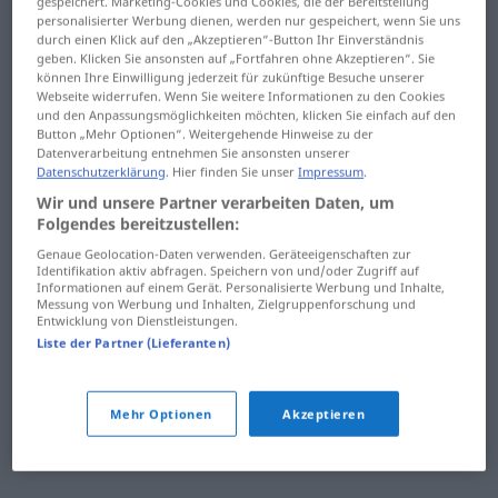
gespeichert. Marketing-Cookies und Cookies, die der Bereitstellung
Hühnerfleisch
Hummer
personalisierter Werbung dienen, werden nur gespeichert, wenn Sie uns
durch einen Klick auf den „Akzeptieren“-Button Ihr Einverständnis
Hülle
Humor
geben. Klicken Sie ansonsten auf „Fortfahren ohne Akzeptieren“. Sie
können Ihre Einwilligung jederzeit für zukünftige Besuche unserer
Webseite widerrufen. Wenn Sie weitere Informationen zu den Cookies
Hülsenfrüchte
humorlos
und den Anpassungsmöglichkeiten möchten, klicken Sie einfach auf den
Button „Mehr Optionen“. Weitergehende Hinweise zu der
Hündin
humorvoll
Datenverarbeitung entnehmen Sie ansonsten unserer
Datenschutzerklärung
. Hier finden Sie unser
Impressum
.
hüpfen
humpeln
Wir und unsere Partner verarbeiten Daten, um
Folgendes bereitzustellen:
Hürde
Hund
Genaue Geolocation-Daten verwenden. Geräteeigenschaften zur
Identifikation aktiv abfragen. Speichern von und/oder Zugriff auf
hüten
Hundefutter
Informationen auf einem Gerät. Personalisierte Werbung und Inhalte,
Messung von Werbung und Inhalten, Zielgruppenforschung und
Entwicklung von Dienstleistungen.
Hütte
Hundegebell
Liste der Partner (Lieferanten)
Huf
Hundeleine
Hufeisen
hundert
Mehr Optionen
Akzeptieren