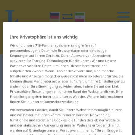
Ihre Privatsphäre ist uns wichtig
Wir und unsere
716
-Partner speichern und greifen auf
personenbezogene Daten wie Browserdaten oder eindeutige
Kennungen auf Ihrem Gerät zu. Durch Auswahl von Akzeptieren
aktivieren Sie Tracking-Technologien für die unter „Wir und unsere
Deutsch-Persisch Wörterbuch
H
22
Partner verarbeiten Daten, um Ihnen Dienste bereitzustellen“
aufgeführten Zwecke. Wenn Tracker deaktiviert sind, sind manche
Inhalte und Anzeigen möglicherweise nicht mehr so relevant für Sie. Sie
Wörter auf Deutsch, die mit H
können dieses Menü jederzeit wieder aufrufen, um Ihre Einstellungen zu
ändern oder Ihre Einwilligung zu widerrufen, indem Sie auf den Link
beginnen – Hühnerauge ...
Privatsphäre-Einstellungen am unteren Rand der Webseite klicken. Ihre
Einstellungen gelten innerhalb unseres Website. Weitere Informationen
hundert
finden Sie in unserer Datenschutzerklärung.
Wir verwenden Cookies, damit Sie unsere Webseite bestmöglich nutzen
Hühnerauge
Huhn
und wir besser mit Ihnen kommunizieren können. Notwendige,
funktionale und statistische Cookies, die für den Betrieb der Webseite
und der statistischen Auswertung unserer Webseite erforderlich sind,
Hühnerbrühe
humanitär
werden auf Grundlage unserer Vorauswahl immer auf Ihrem Endgerät