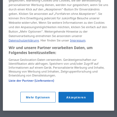
gespeichert. Marketing-Cookies und Cookies, die der Bereitstellung
Hobby
Hochschule
personalisierter Werbung dienen, werden nur gespeichert, wenn Sie uns
durch einen Klick auf den „Akzeptieren“-Button Ihr Einverständnis
Hobel
hochsensibel
geben. Klicken Sie ansonsten auf „Fortfahren ohne Akzeptieren“. Sie
können Ihre Einwilligung jederzeit für zukünftige Besuche unserer
Webseite widerrufen. Wenn Sie weitere Informationen zu den Cookies
hoch
Hochsommer
und den Anpassungsmöglichkeiten möchten, klicken Sie einfach auf den
Button „Mehr Optionen“. Weitergehende Hinweise zu der
Hochbetrieb
Hochsprache
Datenverarbeitung entnehmen Sie ansonsten unserer
Datenschutzerklärung
. Hier finden Sie unser
Impressum
.
Hochebene
Hochsprung
Wir und unsere Partner verarbeiten Daten, um
Folgendes bereitzustellen:
Hochgebirge
Hochwasser
Genaue Geolocation-Daten verwenden. Geräteeigenschaften zur
Identifikation aktiv abfragen. Speichern von und/oder Zugriff auf
Hochhaus
Hochzeit
Informationen auf einem Gerät. Personalisierte Werbung und Inhalte,
Messung von Werbung und Inhalten, Zielgruppenforschung und
Entwicklung von Dienstleistungen.
hochheben
Hochzeitsreise
Liste der Partner (Lieferanten)
hochklappen
Hochzeitstag
hochladen
Hocker
Mehr Optionen
Akzeptieren