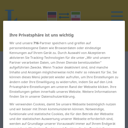
Ihre Privatsphäre ist uns wichtig
Wir und unsere
716
-Partner speichern und greifen auf
personenbezogene Daten wie Browserdaten oder eindeutige
Kennungen auf Ihrem Gerät zu. Durch Auswahl von Akzeptieren
aktivieren Sie Tracking-Technologien für die unter „Wir und unsere
Deutsch-Persisch Wörterbuch
H
18
Partner verarbeiten Daten, um Ihnen Dienste bereitzustellen“
aufgeführten Zwecke. Wenn Tracker deaktiviert sind, sind manche
Inhalte und Anzeigen möglicherweise nicht mehr so relevant für Sie. Sie
Wörter auf Deutsch, die mit H
können dieses Menü jederzeit wieder aufrufen, um Ihre Einstellungen zu
ändern oder Ihre Einwilligung zu widerrufen, indem Sie auf den Link
beginnen – HIV-positiv ...
Privatsphäre-Einstellungen am unteren Rand der Webseite klicken. Ihre
Einstellungen gelten innerhalb unseres Website. Weitere Informationen
Hocker
finden Sie in unserer Datenschutzerklärung.
Wir verwenden Cookies, damit Sie unsere Webseite bestmöglich nutzen
HIV-positiv
hochnäsig
und wir besser mit Ihnen kommunizieren können. Notwendige,
funktionale und statistische Cookies, die für den Betrieb der Webseite
und der statistischen Auswertung unserer Webseite erforderlich sind,
HNO-Arzt
Hochsaison
werden auf Grundlage unserer Vorauswahl immer auf Ihrem Endgerät