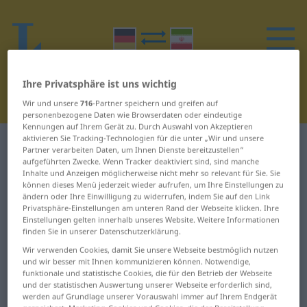
Ihre Privatsphäre ist uns wichtig
Wir und unsere
716
-Partner speichern und greifen auf
personenbezogene Daten wie Browserdaten oder eindeutige
Kennungen auf Ihrem Gerät zu. Durch Auswahl von Akzeptieren
aktivieren Sie Tracking-Technologien für die unter „Wir und unsere
Deutsch-Persisch Wörterbuch
H
17
Partner verarbeiten Daten, um Ihnen Dienste bereitzustellen“
aufgeführten Zwecke. Wenn Tracker deaktiviert sind, sind manche
Inhalte und Anzeigen möglicherweise nicht mehr so relevant für Sie. Sie
Wörter auf Deutsch, die mit H
können dieses Menü jederzeit wieder aufrufen, um Ihre Einstellungen zu
ändern oder Ihre Einwilligung zu widerrufen, indem Sie auf den Link
beginnen – hinterlegen ...
Privatsphäre-Einstellungen am unteren Rand der Webseite klicken. Ihre
Einstellungen gelten innerhalb unseres Website. Weitere Informationen
Hitzschlag
finden Sie in unserer Datenschutzerklärung.
Wir verwenden Cookies, damit Sie unsere Webseite bestmöglich nutzen
hinterlegen
Hirn
und wir besser mit Ihnen kommunizieren können. Notwendige,
funktionale und statistische Cookies, die für den Betrieb der Webseite
und der statistischen Auswertung unserer Webseite erforderlich sind,
Hintern
Hirnhautentzündung
werden auf Grundlage unserer Vorauswahl immer auf Ihrem Endgerät