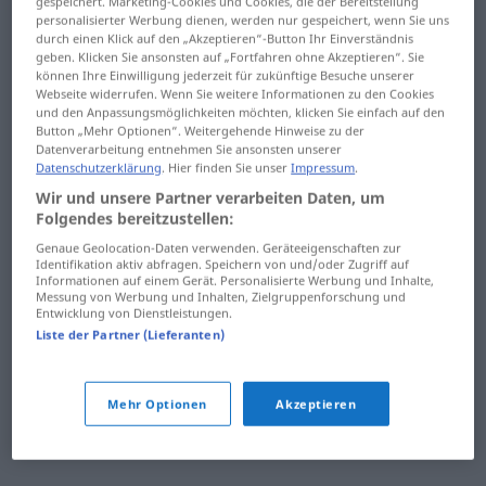
gespeichert. Marketing-Cookies und Cookies, die der Bereitstellung
Hintertür
Hirsch
personalisierter Werbung dienen, werden nur gespeichert, wenn Sie uns
durch einen Klick auf den „Akzeptieren“-Button Ihr Einverständnis
hinterziehen
Hirse
geben. Klicken Sie ansonsten auf „Fortfahren ohne Akzeptieren“. Sie
können Ihre Einwilligung jederzeit für zukünftige Besuche unserer
Webseite widerrufen. Wenn Sie weitere Informationen zu den Cookies
Hinterziehung
Hirte
und den Anpassungsmöglichkeiten möchten, klicken Sie einfach auf den
Button „Mehr Optionen“. Weitergehende Hinweise zu der
Hinterzimmer
historisch
Datenverarbeitung entnehmen Sie ansonsten unserer
Datenschutzerklärung
. Hier finden Sie unser
Impressum
.
hinüber
Hit
Wir und unsere Partner verarbeiten Daten, um
Folgendes bereitzustellen:
hinunter
Hitliste
Genaue Geolocation-Daten verwenden. Geräteeigenschaften zur
Identifikation aktiv abfragen. Speichern von und/oder Zugriff auf
hinunterschlucken
Hitze
Informationen auf einem Gerät. Personalisierte Werbung und Inhalte,
Messung von Werbung und Inhalten, Zielgruppenforschung und
Entwicklung von Dienstleistungen.
Hinweis
hitzebeständig
Liste der Partner (Lieferanten)
hinweisen
Hitzewelle
hinzufügen
Hitzschlag
Mehr Optionen
Akzeptieren