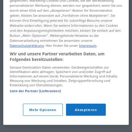
gespeichert. Marketing-Cookies und Cookies, die der Bereitstellung
hinken
Hinterbliebene
personalisierter Werbung dienen, werden nur gespeichert, wenn Sie uns
durch einen Klick auf den „Akzeptieren“-Button Ihr Einverständnis
hinlegen
hintere
geben. Klicken Sie ansonsten auf „Fortfahren ohne Akzeptieren“. Sie
können Ihre Einwilligung jederzeit für zukünftige Besuche unserer
Webseite widerrufen. Wenn Sie weitere Informationen zu den Cookies
hinnehmen
hintereinander
und den Anpassungsmöglichkeiten möchten, klicken Sie einfach auf den
Button „Mehr Optionen“. Weitergehende Hinweise zu der
hinreichend
hinterfragen
Datenverarbeitung entnehmen Sie ansonsten unserer
Datenschutzerklärung
. Hier finden Sie unser
Impressum
.
hinrichten
hintergehen
Wir und unsere Partner verarbeiten Daten, um
Folgendes bereitzustellen:
hinsehen
Hintergrund
Genaue Geolocation-Daten verwenden. Geräteeigenschaften zur
Identifikation aktiv abfragen. Speichern von und/oder Zugriff auf
hinsetzen
Hintergrundmusik
Informationen auf einem Gerät. Personalisierte Werbung und Inhalte,
Messung von Werbung und Inhalten, Zielgruppenforschung und
Entwicklung von Dienstleistungen.
hinsichtlich
hinterher
Liste der Partner (Lieferanten)
hinten
Hinterhof
hinter
hinterlassen
Mehr Optionen
Akzeptieren