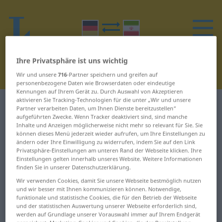
Ihre Privatsphäre ist uns wichtig
Wir und unsere
716
-Partner speichern und greifen auf
personenbezogene Daten wie Browserdaten oder eindeutige
Kennungen auf Ihrem Gerät zu. Durch Auswahl von Akzeptieren
aktivieren Sie Tracking-Technologien für die unter „Wir und unsere
Deutsch-Persisch Wörterbuch
H
16
Partner verarbeiten Daten, um Ihnen Dienste bereitzustellen“
aufgeführten Zwecke. Wenn Tracker deaktiviert sind, sind manche
Inhalte und Anzeigen möglicherweise nicht mehr so relevant für Sie. Sie
Wörter auf Deutsch, die mit H
können dieses Menü jederzeit wieder aufrufen, um Ihre Einstellungen zu
ändern oder Ihre Einwilligung zu widerrufen, indem Sie auf den Link
beginnen – hingegen ...
Privatsphäre-Einstellungen am unteren Rand der Webseite klicken. Ihre
Einstellungen gelten innerhalb unseres Website. Weitere Informationen
hinterlassen
finden Sie in unserer Datenschutzerklärung.
Wir verwenden Cookies, damit Sie unsere Webseite bestmöglich nutzen
hingegen
Hinterachse
und wir besser mit Ihnen kommunizieren können. Notwendige,
funktionale und statistische Cookies, die für den Betrieb der Webseite
und der statistischen Auswertung unserer Webseite erforderlich sind,
hinhalten
Hinterbein
werden auf Grundlage unserer Vorauswahl immer auf Ihrem Endgerät