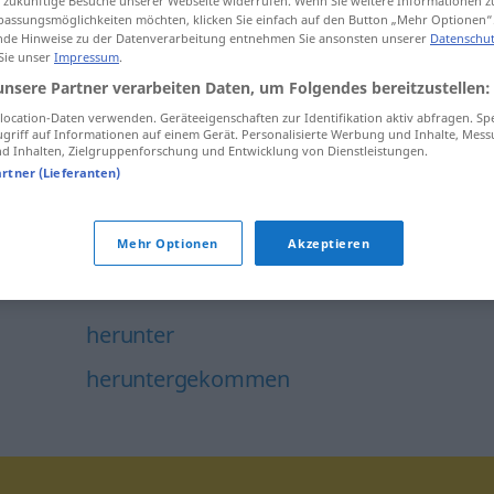
ür zukünftige Besuche unserer Webseite widerrufen. Wenn Sie weitere Informationen 
Herstellung
assungsmöglichkeiten möchten, klicken Sie einfach auf den Button „Mehr Optionen“
de Hinweise zu der Datenverarbeitung entnehmen Sie ansonsten unserer
Datenschut
 Sie unser
Impressum
.
Hertz
unsere Partner verarbeiten Daten, um Folgendes bereitzustellen:
herüber
ocation-Daten verwenden. Geräteeigenschaften zur Identifikation aktiv abfragen. Sp
griff auf Informationen auf einem Gerät. Personalisierte Werbung und Inhalte, Mes
 Inhalten, Zielgruppenforschung und Entwicklung von Dienstleistungen.
herum
artner (Lieferanten)
herumfahren
herumkommen
Mehr Optionen
Akzeptieren
herumtreiben
herunter
heruntergekommen