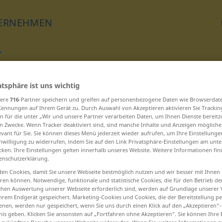
ERNEHMEN
Übersetzen
atsphäre ist uns wichtig
sere
716
-Partner speichern und greifen auf personenbezogene Daten wie Browserdat
Kennungen auf Ihrem Gerät zu. Durch Auswahl von Akzeptieren aktivieren Sie Trackin
n für die unter „Wir und unsere Partner verarbeiten Daten, um Ihnen Dienste bereitz
n Zwecke. Wenn Tracker deaktiviert sind, sind manche Inhalte und Anzeigen mögliche
evant für Sie. Sie können dieses Menü jederzeit wieder aufrufen, um Ihre Einstellung
inwilligung zu widerrufen, indem Sie auf den Link Privatsphäre-Einstellungen am unt
 beginnen – Hering ... heruntergekomm
cken. Ihre Einstellungen gelten innerhalb unseres Website. Weitere Informationen fin
enschutzerklärung.
herrschen
en Cookies, damit Sie unsere Webseite bestmöglich nutzen und wir besser mit Ihnen
en können. Notwendige, funktionale und statistische Cookies, die für den Betrieb d
ischen Auswertung unserer Webseite erforderlich sind, werden auf Grundlage unserer
herstellen
hrem Endgerät gespeichert. Marketing-Cookies und Cookies, die der Bereitstellung per
nen, werden nur gespeichert, wenn Sie uns durch einen Klick auf den „Akzeptieren“-
Hersteller
nis geben. Klicken Sie ansonsten auf „Fortfahren ohne Akzeptieren“. Sie können Ihre 