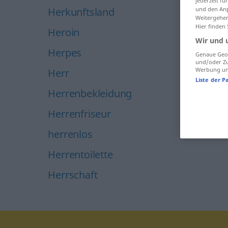
jederzeit f
Herkunftsland
und den Anp
Weitergehen
Hier finden
Heroin
Wir und 
Herpes
Genaue Geol
und/oder Zu
Werbung und
Herr
Liste der P
Herrenbekleidung
Herrenfriseur
herrenlos
Herrentoilette
Herrschaft