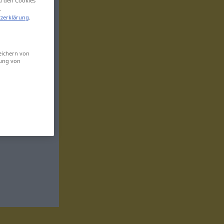
zu den Cookies
.
zerklärung
.
eichern von
sung von