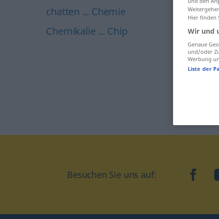
und den Anp
chatten ... Chemie
Weitergehen
Hier finden
Chemikalie ... Chip
Wir und 
Genaue Geol
und/oder Zu
Werbung und
Liste der P
face
Besuchen Sie uns auf: