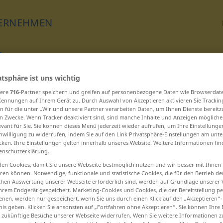
ERNEHMEN
atsphäre ist uns wichtig
Übersetzen
sere
716
-Partner speichern und greifen auf personenbezogene Daten wie Browserdat
Kennungen auf Ihrem Gerät zu. Durch Auswahl von Akzeptieren aktivieren Sie Trackin
n für die unter „Wir und unsere Partner verarbeiten Daten, um Ihnen Dienste bereitz
n Zwecke. Wenn Tracker deaktiviert sind, sind manche Inhalte und Anzeigen mögliche
evant für Sie. Sie können dieses Menü jederzeit wieder aufrufen, um Ihre Einstellung
inwilligung zu widerrufen, indem Sie auf den Link Privatsphäre-Einstellungen am unt
cken. Ihre Einstellungen gelten innerhalb unseres Website. Weitere Informationen fin
 beginnen
enschutzerklärung.
en Cookies, damit Sie unsere Webseite bestmöglich nutzen und wir besser mit Ihnen
Chipkarte ... Christentum
en können. Notwendige, funktionale und statistische Cookies, die für den Betrieb d
ischen Auswertung unserer Webseite erforderlich sind, werden auf Grundlage unserer
hrem Endgerät gespeichert. Marketing-Cookies und Cookies, die der Bereitstellung per
christlich ... Cockpit
nen, werden nur gespeichert, wenn Sie uns durch einen Klick auf den „Akzeptieren“-
nis geben. Klicken Sie ansonsten auf „Fortfahren ohne Akzeptieren“. Sie können Ihre 
Code ... Container
ür zukünftige Besuche unserer Webseite widerrufen. Wenn Sie weitere Informationen 