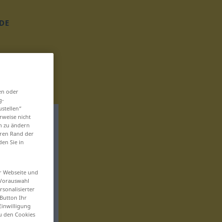
DE
en oder
g-
ustellen“
rweise nicht
en zu ändern
eren Rand der
den Sie in
er Webseite und
 Vorauswahl
sonalisierter
Button Ihr
Einwilligung
zu den Cookies