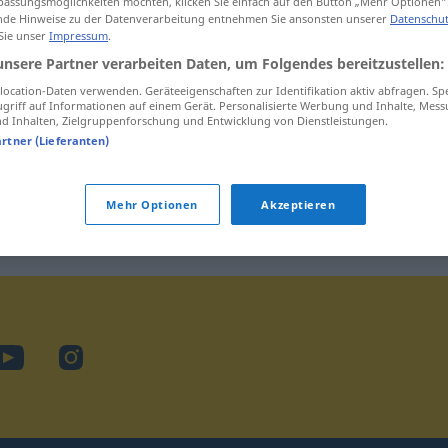
assungsmöglichkeiten möchten, klicken Sie einfach auf den Button „Mehr Optionen“
Cookie ... cremefarben
de Hinweise zu der Datenverarbeitung entnehmen Sie ansonsten unserer
Datenschut
 Sie unser
Impressum
.
Currywurst ... Cursor
unsere Partner verarbeiten Daten, um Folgendes bereitzustellen:
ocation-Daten verwenden. Geräteeigenschaften zur Identifikation aktiv abfragen. Sp
griff auf Informationen auf einem Gerät. Personalisierte Werbung und Inhalte, Mes
 Inhalten, Zielgruppenforschung und Entwicklung von Dienstleistungen.
artner (Lieferanten)
Mehr Optionen
Akzeptieren
book
YouTube
Instagram