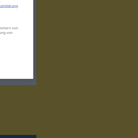
.
zerklärung
.
eichern von
sung von