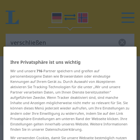
Ihre Privatsphäre ist uns wichtig
Deutsch-Norwegisch Wörterbuch
verschließen
Wir und unsere
716
-Partner speichern und greifen auf
Deutsch-Norwegisch Übersetzung
personenbezogene Daten wie Browserdaten oder eindeutige
Kennungen auf Ihrem Gerät zu. Durch Auswahl von Akzeptieren
für "verschließen"
aktivieren Sie Tracking-Technologien für die unter „Wir und unsere
Partner verarbeiten Daten, um Ihnen Dienste bereitzustellen“
aufgeführten Zwecke. Wenn Tracker deaktiviert sind, sind manche
Inhalte und Anzeigen möglicherweise nicht mehr so relevant für Sie. Sie
"verschließen" Norwegisch
können dieses Menü jederzeit wieder aufrufen, um Ihre Einstellungen zu
Übersetzung
ändern oder Ihre Einwilligung zu widerrufen, indem Sie auf den Link
Privatsphäre-Einstellungen am unteren Rand der Webseite klicken. Ihre
Einstellungen gelten innerhalb unseres Website. Weitere Informationen
finden Sie in unserer Datenschutzerklärung.
„verschließen“
Wir verwenden Cookies, damit Sie unsere Webseite bestmöglich nutzen