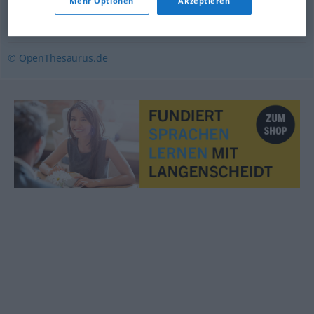
Mehr Optionen
Akzeptieren
abschließen
,
verriegeln
,
absperren
© OpenThesaurus.de