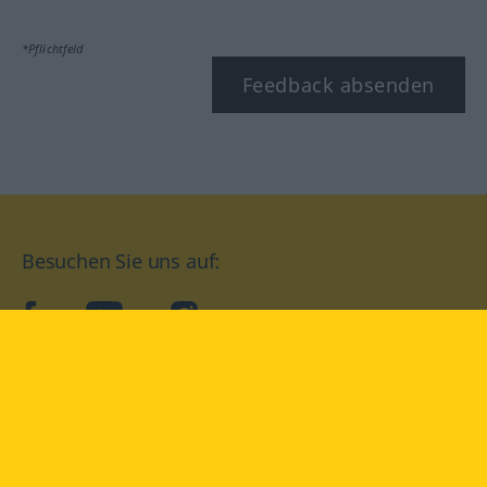
*Pflichtfeld
Feedback absenden
Besuchen Sie uns auf:
facebook
YouTube
Instagram
Langenscheidt