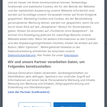
und wir besser mit Ihnen kommunizieren können. Notwendige,
funktionale und statistische Cookies, die für den Betrieb der Webseite
verschließen
und der statistischen Auswertung unserer Webseite erforderlich sind,
werden auf Grundlage unserer Vorauswahl immer auf Ihrem Endgerät
Übersicht aller Übersetzungen
gespeichert. Marketing-Cookies und Cookies, die der Bereitstellung
(Für mehr Details die Übersetzung anklicken/antippen)
personalisierter Werbung dienen, werden nur gespeichert, wenn Sie uns
durch einen Klick auf den „Akzeptieren“-Button Ihr Einverständnis
geben. Klicken Sie ansonsten auf „Fortfahren ohne Akzeptieren“. Sie
lukke, låse
können Ihre Einwilligung jederzeit für zukünftige Besuche unserer
Webseite widerrufen. Wenn Sie weitere Informationen zu den Cookies
und den Anpassungsmöglichkeiten möchten, klicken Sie einfach auf den
Button „Mehr Optionen“. Weitergehende Hinweise zu der
Datenverarbeitung entnehmen Sie ansonsten unserer
Datenschutzerklärung
. Hier finden Sie unser
Impressum
.
lukke
,
låse
(igjen)
verschließen
Wir und unsere Partner verarbeiten Daten, um
Folgendes bereitzustellen:
Genaue Geolocation-Daten verwenden. Geräteeigenschaften zur
Synonyme für "verschließen"
Identifikation aktiv abfragen. Speichern von und/oder Zugriff auf
Informationen auf einem Gerät. Personalisierte Werbung und Inhalte,
Messung von Werbung und Inhalten, Zielgruppenforschung und
Entwicklung von Dienstleistungen.
zumachen
,
(sich) zurückziehen
Liste der Partner (Lieferanten)
zumachen