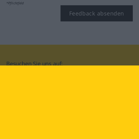
*Pflichtfeld
Feedback absenden
Besuchen Sie uns auf:
facebook
YouTube
Instagram
Langenscheidt
NUTZUNGSBEDINGUNGEN