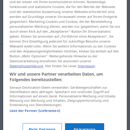
und wir besser mit Ihnen kommunizieren können. Notwendige,
funktionale und statistische Cookies, die für den Betrieb der Webseite
Übersicht aller Übersetzungen
und der statistischen Auswertung unserer Webseite erforderlich sind,
werden auf Grundlage unserer Vorauswahl immer auf Ihrem Endgerät
(Für mehr Details die Übersetzung anklicken/antippen)
gespeichert. Marketing-Cookies und Cookies, die der Bereitstellung
personalisierter Werbung dienen, werden nur gespeichert, wenn Sie uns
schließen, zumachen
durch einen Klick auf den „Akzeptieren“-Button Ihr Einverständnis
geben. Klicken Sie ansonsten auf „Fortfahren ohne Akzeptieren“. Sie
können Ihre Einwilligung jederzeit für zukünftige Besuche unserer
Webseite widerrufen. Wenn Sie weitere Informationen zu den Cookies
und den Anpassungsmöglichkeiten möchten, klicken Sie einfach auf den
Button „Mehr Optionen“. Weitergehende Hinweise zu der
schließen
,
zumachen
lukke
Datenverarbeitung entnehmen Sie ansonsten unserer
Datenschutzerklärung
. Hier finden Sie unser
Impressum
.
Wir und unsere Partner verarbeiten Daten, um
Folgendes bereitzustellen:
Genaue Geolocation-Daten verwenden. Geräteeigenschaften zur
Synonyme für "lukke"
Identifikation aktiv abfragen. Speichern von und/oder Zugriff auf
Informationen auf einem Gerät. Personalisierte Werbung und Inhalte,
Messung von Werbung und Inhalten, Zielgruppenforschung und
Entwicklung von Dienstleistungen.
avskjære
,
blokkere
,
forby
,
hindre
,
sperre
,
stanse
,
stenge
,
Liste der Partner (Lieferanten)
stoppe
Mehr Optionen
Akzeptieren