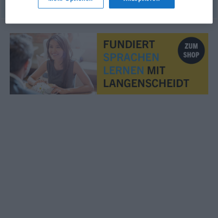
© LibreOffice