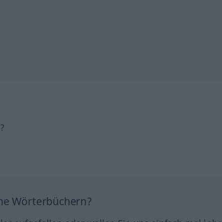
h?
ine Wörterbüchern?