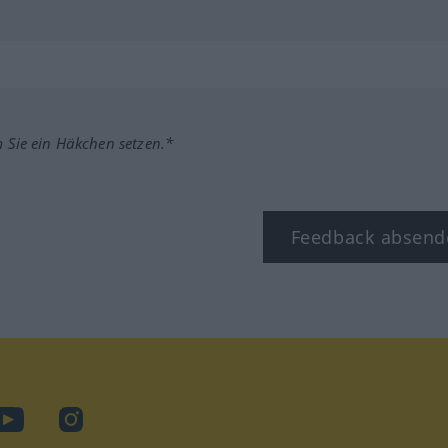
m Sie ein Häkchen setzen.*
Feedback absend
ook
YouTube
Instagram