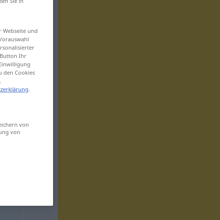
den Sie in
er Webseite und
 Vorauswahl
sonalisierter
Button Ihr
Einwilligung
zu den Cookies
.
zerklärung
.
eichern von
sung von