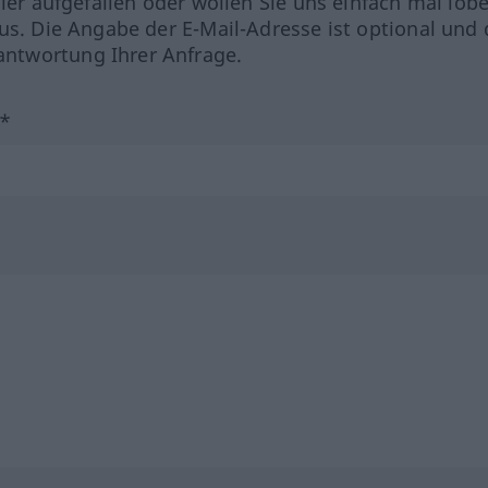
hler aufgefallen oder wollen Sie uns einfach mal lob
us. Die Angabe der E-Mail-Adresse ist optional und 
ntwortung Ihrer Anfrage.
?*