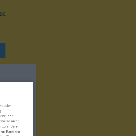
DE
en oder
g-
ustellen“
rweise nicht
en zu ändern
eren Rand der