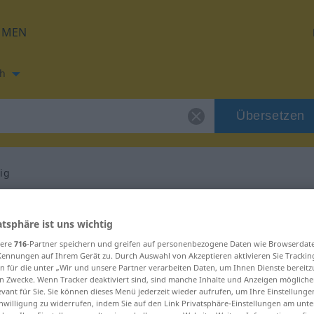
HMEN
h
Übersetzen
ig
ng für "langweilig"
atsphäre ist uns wichtig
sere
716
-Partner speichern und greifen auf personenbezogene Daten wie Browserdat
etzung
Kennungen auf Ihrem Gerät zu. Durch Auswahl von Akzeptieren aktivieren Sie Trackin
n für die unter „Wir und unsere Partner verarbeiten Daten, um Ihnen Dienste bereitz
n Zwecke. Wenn Tracker deaktiviert sind, sind manche Inhalte und Anzeigen mögliche
evant für Sie. Sie können dieses Menü jederzeit wieder aufrufen, um Ihre Einstellung
inwilligung zu widerrufen, indem Sie auf den Link Privatsphäre-Einstellungen am unt