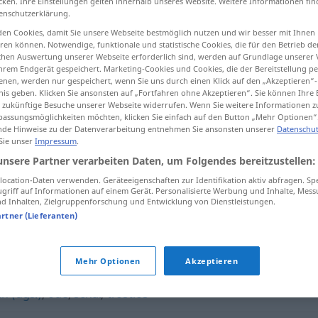
cken. Ihre Einstellungen gelten innerhalb unseres Website. Weitere Informationen fin
enschutzerklärung.
en Cookies, damit Sie unsere Webseite bestmöglich nutzen und wir besser mit Ihnen
en können. Notwendige, funktionale und statistische Cookies, die für den Betrieb d
ischen Auswertung unserer Webseite erforderlich sind, werden auf Grundlage unserer
tippen)
hrem Endgerät gespeichert. Marketing-Cookies und Cookies, die der Bereitstellung per
nen, werden nur gespeichert, wenn Sie uns durch einen Klick auf den „Akzeptieren“-
nis geben. Klicken Sie ansonsten auf „Fortfahren ohne Akzeptieren“. Sie können Ihre 
ür zukünftige Besuche unserer Webseite widerrufen. Wenn Sie weitere Informationen 
assungsmöglichkeiten möchten, klicken Sie einfach auf den Button „Mehr Optionen“
de Hinweise zu der Datenverarbeitung entnehmen Sie ansonsten unserer
Datenschut
 Sie unser
Impressum
.
langweilig
unsere Partner verarbeiten Daten, um Folgendes bereitzustellen:
ocation-Daten verwenden. Geräteeigenschaften zur Identifikation aktiv abfragen. Sp
griff auf Informationen auf einem Gerät. Personalisierte Werbung und Inhalte, Mes
 Inhalten, Zielgruppenforschung und Entwicklung von Dienstleistungen.
artner (Lieferanten)
Mehr Optionen
Akzeptieren
n (ugs.)
,
öde
,
schal
,
trostlos