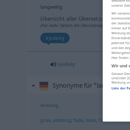
Webseite kli
unserer Dat
langweilig
Wir verwend
Übersicht aller Übersetzungen
kommunizier
der statist
(Für mehr Details die Übersetzung anklicken/an
immer auf I
Werbung die
kjedelig
Einverständ
jederzeit f
und den Anp
Weitergehen
Hier finden
kjedelig
Wir und 
Genaue Geol
und/oder Zu
Werbung und
Synonyme für "langweilig"
Liste der P
eintönig
grau
,
eintönig
,
fade
,
blass
,
farblos
,
trocke