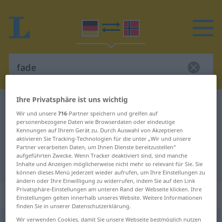
Ihre Privatsphäre ist uns wichtig
Deutsch-Norwegisch Wörterbuch
fade
Wir und unsere
716
-Partner speichern und greifen auf
Deutsch-Norwegisch Übersetzung
personenbezogene Daten wie Browserdaten oder eindeutige
Kennungen auf Ihrem Gerät zu. Durch Auswahl von Akzeptieren
für "fade"
aktivieren Sie Tracking-Technologien für die unter „Wir und unsere
Partner verarbeiten Daten, um Ihnen Dienste bereitzustellen“
aufgeführten Zwecke. Wenn Tracker deaktiviert sind, sind manche
"fade" Norwegisch Übersetzung
Inhalte und Anzeigen möglicherweise nicht mehr so relevant für Sie. Sie
können dieses Menü jederzeit wieder aufrufen, um Ihre Einstellungen zu
ändern oder Ihre Einwilligung zu widerrufen, indem Sie auf den Link
Privatsphäre-Einstellungen am unteren Rand der Webseite klicken. Ihre
„fade“
Einstellungen gelten innerhalb unseres Website. Weitere Informationen
finden Sie in unserer Datenschutzerklärung.
fade
Wir verwenden Cookies, damit Sie unsere Webseite bestmöglich nutzen