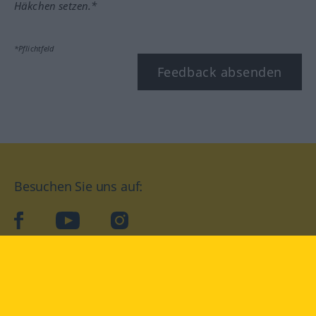
Häkchen setzen.*
*Pflichtfeld
Feedback absenden
Besuchen Sie uns auf:
facebook
YouTube
Instagram
Langenscheidt