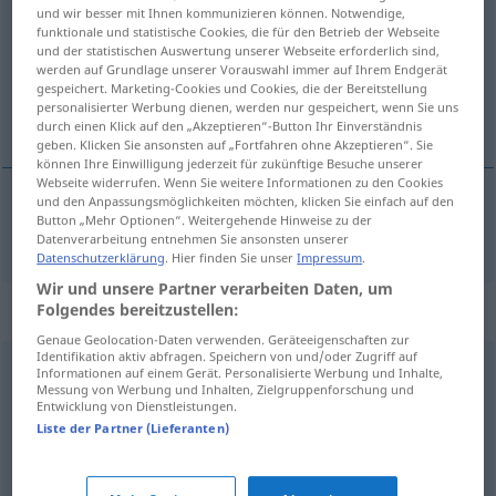
und wir besser mit Ihnen kommunizieren können. Notwendige,
funktionale und statistische Cookies, die für den Betrieb der Webseite
Übersicht aller Übersetzungen
und der statistischen Auswertung unserer Webseite erforderlich sind,
(Für mehr Details die Übersetzung anklicken/antippen)
werden auf Grundlage unserer Vorauswahl immer auf Ihrem Endgerät
gespeichert. Marketing-Cookies und Cookies, die der Bereitstellung
personalisierter Werbung dienen, werden nur gespeichert, wenn Sie uns
flau, smakløs
durch einen Klick auf den „Akzeptieren“-Button Ihr Einverständnis
geben. Klicken Sie ansonsten auf „Fortfahren ohne Akzeptieren“. Sie
können Ihre Einwilligung jederzeit für zukünftige Besuche unserer
Webseite widerrufen. Wenn Sie weitere Informationen zu den Cookies
und den Anpassungsmöglichkeiten möchten, klicken Sie einfach auf den
Button „Mehr Optionen“. Weitergehende Hinweise zu der
flau
,
smakløs
fade
Datenverarbeitung entnehmen Sie ansonsten unserer
Datenschutzerklärung
. Hier finden Sie unser
Impressum
.
Wir und unsere Partner verarbeiten Daten, um
Synonyme für "fade"
Folgendes bereitzustellen:
Genaue Geolocation-Daten verwenden. Geräteeigenschaften zur
Identifikation aktiv abfragen. Speichern von und/oder Zugriff auf
Informationen auf einem Gerät. Personalisierte Werbung und Inhalte,
öde
,
lau
Messung von Werbung und Inhalten, Zielgruppenforschung und
Entwicklung von Dienstleistungen.
Liste der Partner (Lieferanten)
schal
,
abgestanden