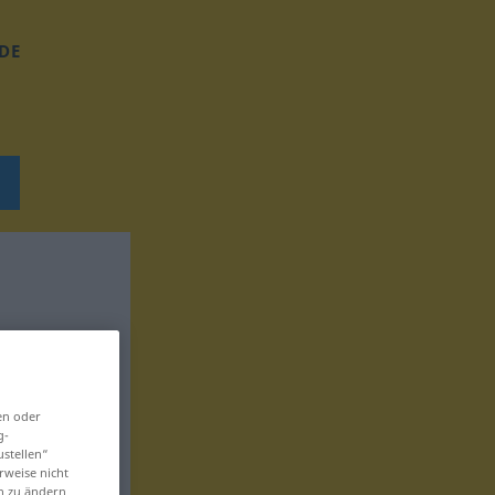
DE
en oder
g-
ustellen“
rweise nicht
en zu ändern