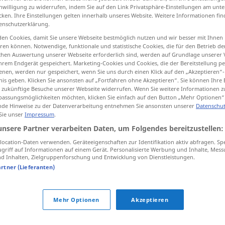
inwilligung zu widerrufen, indem Sie auf den Link Privatsphäre-Einstellungen am unt
cken. Ihre Einstellungen gelten innerhalb unseres Website. Weitere Informationen fin
enschutzerklärung.
en Cookies, damit Sie unsere Webseite bestmöglich nutzen und wir besser mit Ihnen
tippen)
en können. Notwendige, funktionale und statistische Cookies, die für den Betrieb d
ischen Auswertung unserer Webseite erforderlich sind, werden auf Grundlage unserer
hrem Endgerät gespeichert. Marketing-Cookies und Cookies, die der Bereitstellung per
nen, werden nur gespeichert, wenn Sie uns durch einen Klick auf den „Akzeptieren“-
nis geben. Klicken Sie ansonsten auf „Fortfahren ohne Akzeptieren“. Sie können Ihre 
ür zukünftige Besuche unserer Webseite widerrufen. Wenn Sie weitere Informationen 
assungsmöglichkeiten möchten, klicken Sie einfach auf den Button „Mehr Optionen“
de Hinweise zu der Datenverarbeitung entnehmen Sie ansonsten unserer
Datenschut
eng
 Sie unser
Impressum
.
unsere Partner verarbeiten Daten, um Folgendes bereitzustellen:
eng
innig
ocation-Daten verwenden. Geräteeigenschaften zur Identifikation aktiv abfragen. Sp
griff auf Informationen auf einem Gerät. Personalisierte Werbung und Inhalte, Mes
 Inhalten, Zielgruppenforschung und Entwicklung von Dienstleistungen.
artner (Lieferanten)
eng
knapp
Mehr Optionen
Akzeptieren
enger
machen