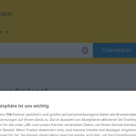
HMEN
h
Übersetzen
ung für "eng"
atsphäre ist uns wichtig
g
sere
716
-Partner speichern und greifen auf personenbezogene Daten wie Browserdat
Kennungen auf Ihrem Gerät zu. Durch Auswahl von Akzeptieren aktivieren Sie Trackin
n für die unter „Wir und unsere Partner verarbeiten Daten, um Ihnen Dienste bereitz
n Zwecke. Wenn Tracker deaktiviert sind, sind manche Inhalte und Anzeigen mögliche
evant für Sie. Sie können dieses Menü jederzeit wieder aufrufen, um Ihre Einstellung