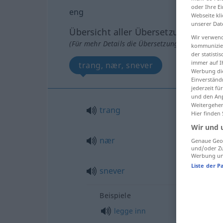
oder Ihre E
eng
Webseite kli
unserer Dat
Übersicht aller Übersetzungen
Wir verwend
(Für mehr Details die Übersetzung anklicken/an
kommunizier
der statist
immer auf I
trang, nær, snever
Werbung die
Einverständ
jederzeit f
und den Anp
Weitergehen
trang
Hier finden
Wir und 
nær
Genaue Geol
und/oder Zu
Werbung und
Liste der P
snever
Beispiele
legge
inn