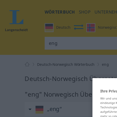
WÖRTERBUCH
SHOP
UNTERNE
Deutsch
Norwegisc
Deutsch-Norwegisch Wörterbuch
eng
Deutsch-Norwegisch Übersetz
Ihre Priv
"eng" Norwegisch Übersetzun
Wir und un
eindeutige 
„eng“
Technologie
aufgeführte
mehr so rel