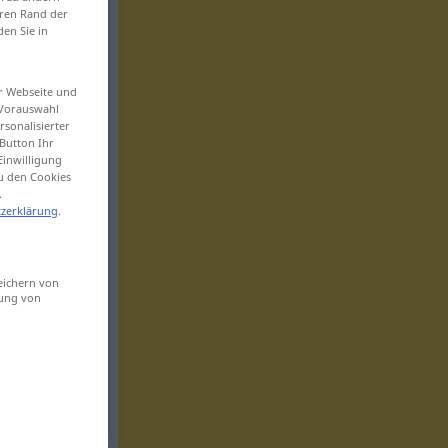
eren Rand der
den Sie in
er Webseite und
 Vorauswahl
sonalisierter
Button Ihr
Einwilligung
zu den Cookies
.
zerklärung
.
eichern von
sung von