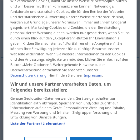
Wir verwenden Cookies, damit Sie unsere Webseite bestmöglich nutzen
und wir besser mit Ihnen kommunizieren können. Notwendige,
einfallen
funktionale und statistische Cookies, die für den Betrieb der Webseite
und der statistischen Auswertung unserer Webseite erforderlich sind,
Übersicht aller Übersetzungen
werden auf Grundlage unserer Vorauswahl immer auf Ihrem Endgerät
gespeichert. Marketing-Cookies und Cookies, die der Bereitstellung
(Für mehr Details die Übersetzung anklicken/antippen)
personalisierter Werbung dienen, werden nur gespeichert, wenn Sie uns
durch einen Klick auf den „Akzeptieren“-Button Ihr Einverständnis
falle inn, falle inn, bryte inn
geben. Klicken Sie ansonsten auf „Fortfahren ohne Akzeptieren“. Sie
können Ihre Einwilligung jederzeit für zukünftige Besuche unserer
Webseite widerrufen. Wenn Sie weitere Informationen zu den Cookies
und den Anpassungsmöglichkeiten möchten, klicken Sie einfach auf den
Button „Mehr Optionen“. Weitergehende Hinweise zu der
Datenverarbeitung entnehmen Sie ansonsten unserer
falle
inn
(i),
bryte
inn
(i)
(
in
)
einfallen
Datenschutzerklärung
. Hier finden Sie unser
Impressum
.
AKK
Wir und unsere Partner verarbeiten Daten, um
falle
inn
jemandem
einfallen
Folgendes bereitzustellen:
FIG
Genaue Geolocation-Daten verwenden. Geräteeigenschaften zur
Identifikation aktiv abfragen. Speichern von und/oder Zugriff auf
Informationen auf einem Gerät. Personalisierte Werbung und Inhalte,
Messung von Werbung und Inhalten, Zielgruppenforschung und
Entwicklung von Dienstleistungen.
Synonyme für "einfallen"
Liste der Partner (Lieferanten)