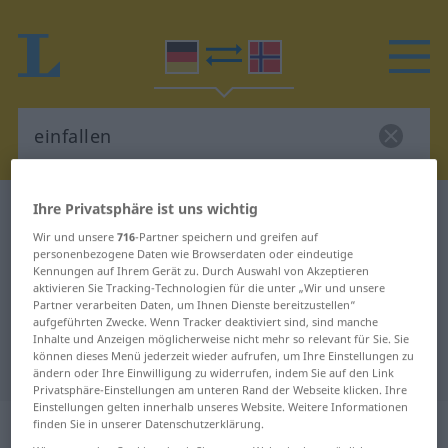
Ihre Privatsphäre ist uns wichtig
Deutsch-Norwegisch Wörterbuch
einfallen
Wir und unsere
716
-Partner speichern und greifen auf
Deutsch-Norwegisch Übersetzung
personenbezogene Daten wie Browserdaten oder eindeutige
für "einfallen"
Kennungen auf Ihrem Gerät zu. Durch Auswahl von Akzeptieren
aktivieren Sie Tracking-Technologien für die unter „Wir und unsere
Partner verarbeiten Daten, um Ihnen Dienste bereitzustellen“
aufgeführten Zwecke. Wenn Tracker deaktiviert sind, sind manche
"einfallen" Norwegisch
Inhalte und Anzeigen möglicherweise nicht mehr so relevant für Sie. Sie
können dieses Menü jederzeit wieder aufrufen, um Ihre Einstellungen zu
Übersetzung
ändern oder Ihre Einwilligung zu widerrufen, indem Sie auf den Link
Privatsphäre-Einstellungen am unteren Rand der Webseite klicken. Ihre
Einstellungen gelten innerhalb unseres Website. Weitere Informationen
„einfallen“
finden Sie in unserer Datenschutzerklärung.