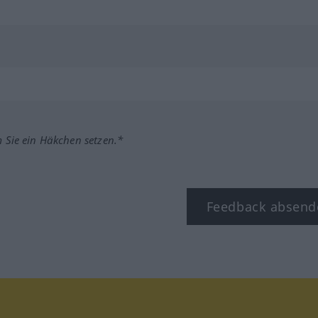
m Sie ein Häkchen setzen.*
Feedback absend