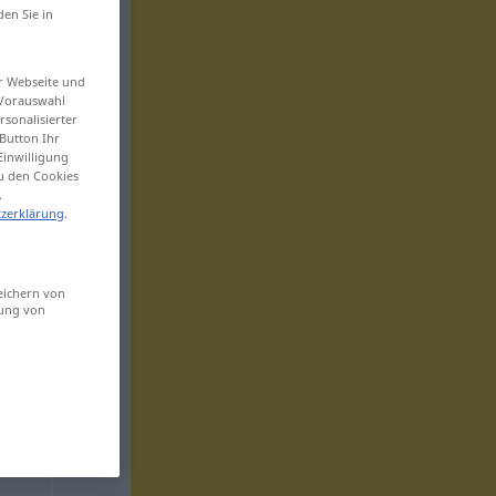
den Sie in
er Webseite und
 Vorauswahl
sonalisierter
Button Ihr
Einwilligung
zu den Cookies
.
zerklärung
.
eichern von
sung von