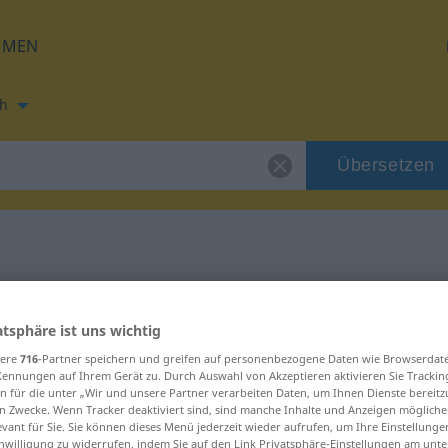
HMEN
h
Übersetzen
ng für "bitter"
atsphäre ist uns wichtig
ng
sere
716
-Partner speichern und greifen auf personenbezogene Daten wie Browserdat
Kennungen auf Ihrem Gerät zu. Durch Auswahl von Akzeptieren aktivieren Sie Trackin
n für die unter „Wir und unsere Partner verarbeiten Daten, um Ihnen Dienste bereitz
n Zwecke. Wenn Tracker deaktiviert sind, sind manche Inhalte und Anzeigen mögliche
evant für Sie. Sie können dieses Menü jederzeit wieder aufrufen, um Ihre Einstellung
inwilligung zu widerrufen, indem Sie auf den Link Privatsphäre-Einstellungen am unt