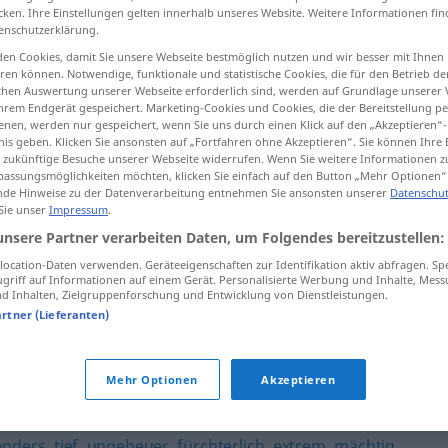
cken. Ihre Einstellungen gelten innerhalb unseres Website. Weitere Informationen fin
enschutzerklärung.
en Cookies, damit Sie unsere Webseite bestmöglich nutzen und wir besser mit Ihnen
en können. Notwendige, funktionale und statistische Cookies, die für den Betrieb d
tippen)
ischen Auswertung unserer Webseite erforderlich sind, werden auf Grundlage unserer
hrem Endgerät gespeichert. Marketing-Cookies und Cookies, die der Bereitstellung per
nen, werden nur gespeichert, wenn Sie uns durch einen Klick auf den „Akzeptieren“-
nis geben. Klicken Sie ansonsten auf „Fortfahren ohne Akzeptieren“. Sie können Ihre 
ür zukünftige Besuche unserer Webseite widerrufen. Wenn Sie weitere Informationen 
assungsmöglichkeiten möchten, klicken Sie einfach auf den Button „Mehr Optionen“
de Hinweise zu der Datenverarbeitung entnehmen Sie ansonsten unserer
Datenschut
 Sie unser
Impressum
.
bitter
a.
FIG
unsere Partner verarbeiten Daten, um Folgendes bereitzustellen:
ocation-Daten verwenden. Geräteeigenschaften zur Identifikation aktiv abfragen. Sp
griff auf Informationen auf einem Gerät. Personalisierte Werbung und Inhalte, Mes
 Inhalten, Zielgruppenforschung und Entwicklung von Dienstleistungen.
artner (Lieferanten)
Mehr Optionen
Akzeptieren
 (ugs.)
,
brennend
,
sehr (Gradadverb vor Adjektiven)
,
voll
onders
,
tief
,
ungeheuer
,
fürchterlich
,
extrem
,
mächtig
,