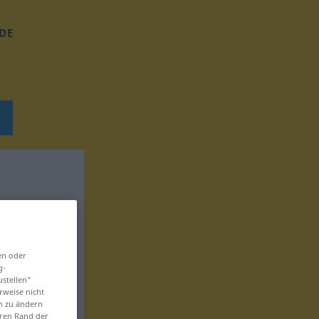
DE
en oder
g-
ustellen“
rweise nicht
en zu ändern
eren Rand der