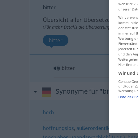
Webseite kli
bitter
unserer Dat
Wir verwend
Übersicht aller Übersetzungen
kommunizier
(Für mehr Details die Übersetzung anklicken/an
der statist
immer auf I
Werbung die
bitter
Einverständ
jederzeit f
und den Anp
Weitergehen
Hier finden
bitter
Wir und 
Genaue Geol
und/oder Zu
Synonyme für "bitter"
Werbung und
Liste der P
herb
hoffnungslos
,
außerordentlich
,
furchtbar
(noch eher jugendsprachlich) (ugs.)
,
bes