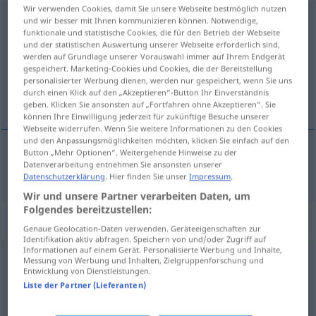
Wir verwenden Cookies, damit Sie unsere Webseite bestmöglich nutzen
besonders
und wir besser mit Ihnen kommunizieren können. Notwendige,
funktionale und statistische Cookies, die für den Betrieb der Webseite
und der statistischen Auswertung unserer Webseite erforderlich sind,
Übersicht aller Übersetzungen
werden auf Grundlage unserer Vorauswahl immer auf Ihrem Endgerät
(Für mehr Details die Übersetzung anklicken/antippen)
gespeichert. Marketing-Cookies und Cookies, die der Bereitstellung
personalisierter Werbung dienen, werden nur gespeichert, wenn Sie uns
durch einen Klick auf den „Akzeptieren“-Button Ihr Einverständnis
især, særlig
geben. Klicken Sie ansonsten auf „Fortfahren ohne Akzeptieren“. Sie
können Ihre Einwilligung jederzeit für zukünftige Besuche unserer
Webseite widerrufen. Wenn Sie weitere Informationen zu den Cookies
und den Anpassungsmöglichkeiten möchten, klicken Sie einfach auf den
Button „Mehr Optionen“. Weitergehende Hinweise zu der
Datenverarbeitung entnehmen Sie ansonsten unserer
især
,
særlig
besonders
Datenschutzerklärung
. Hier finden Sie unser
Impressum
.
Wir und unsere Partner verarbeiten Daten, um
Folgendes bereitzustellen:
Synonyme für "besonders"
Genaue Geolocation-Daten verwenden. Geräteeigenschaften zur
Identifikation aktiv abfragen. Speichern von und/oder Zugriff auf
Informationen auf einem Gerät. Personalisierte Werbung und Inhalte,
Messung von Werbung und Inhalten, Zielgruppenforschung und
bitter(-) (nur in speziellen Kontexten)
,
hoffnungslos
,
Entwicklung von Dienstleistungen.
Liste der Partner (Lieferanten)
außerordentlich
,
furchtbar (ugs.)
,
brennend
,
sehr
(Gradadverb vor Adjektiven)
,
voll (noch eher