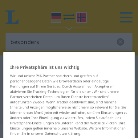
Deutsch-Norwegisch Wörterbuch
besonders
Ihre Privatsphäre ist uns wichtig
Deutsch-Norwegisch Übersetzung
Wir und unsere
716
-Partner speichern und greifen auf
personenbezogene Daten wie Browserdaten oder eindeutige
für "besonders"
Kennungen auf Ihrem Gerät zu. Durch Auswahl von Akzeptieren
aktivieren Sie Tracking-Technologien für die unter „Wir und unsere
Partner verarbeiten Daten, um Ihnen Dienste bereitzustellen“
"besonders" Norwegisch
aufgeführten Zwecke. Wenn Tracker deaktiviert sind, sind manche
Inhalte und Anzeigen möglicherweise nicht mehr so relevant für Sie. Sie
Übersetzung
können dieses Menü jederzeit wieder aufrufen, um Ihre Einstellungen zu
ändern oder Ihre Einwilligung zu widerrufen, indem Sie auf den Link
Privatsphäre-Einstellungen am unteren Rand der Webseite klicken. Ihre
Einstellungen gelten innerhalb unseres Website. Weitere Informationen
„besonders“
finden Sie in unserer Datenschutzerklärung.