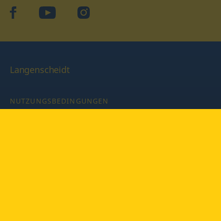
facebook
YouTube
Instagram
Langenscheidt
NUTZUNGSBEDINGUNGEN
DATENSCHUTZBESTIMMUNGEN
IMPRESSUM
PRIVATSPHÄRE-EINSTELLUNGEN
LATEINWÖRTERBUCH MIT CODE
Copyright © 2026 PONS Langenscheidt GmbH, Alle Rechte
vorbehalten.