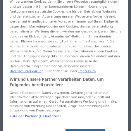
Wir verwenden Cookies, damit Sie unsere Webseite bestmöglich nutzen
und wir besser mit Ihnen kommunizieren können. Notwendige,
zugehen
funktionale und statistische Cookies, die für den Betrieb der Webseite
und der statistischen Auswertung unserer Webseite erforderlich sind,
Übersicht aller Übersetzungen
werden auf Grundlage unserer Vorauswahl immer auf Ihrem Endgerät
gespeichert. Marketing-Cookies und Cookies, die der Bereitstellung
(Für mehr Details die Übersetzung anklicken/antippen)
personalisierter Werbung dienen, werden nur gespeichert, wenn Sie uns
durch einen Klick auf den „Akzeptieren“-Button Ihr Einverständnis
toegaan, dichtgaan, toekomen, gebeuren,
geben. Klicken Sie ansonsten auf „Fortfahren ohne Akzeptieren“. Sie
gaan
können Ihre Einwilligung jederzeit für zukünftige Besuche unserer
Webseite widerrufen. Wenn Sie weitere Informationen zu den Cookies
und den Anpassungsmöglichkeiten möchten, klicken Sie einfach auf den
Button „Mehr Optionen“. Weitergehende Hinweise zu der
Datenverarbeitung entnehmen Sie ansonsten unserer
Datenschutzerklärung
. Hier finden Sie unser
Impressum
.
toegaan
zugehen
a.
geschehen
Wir und unsere Partner verarbeiten Daten, um
Folgendes bereitzustellen:
dichtgaan
zugehen
Genaue Geolocation-Daten verwenden. Geräteeigenschaften zur
Identifikation aktiv abfragen. Speichern von und/oder Zugriff auf
Informationen auf einem Gerät. Personalisierte Werbung und Inhalte,
toekomen
zugehen
überbracht werden
Messung von Werbung und Inhalten, Zielgruppenforschung und
Entwicklung von Dienstleistungen.
Liste der Partner (Lieferanten)
gebeuren
,
gaan
zugehen
geschehen
a.