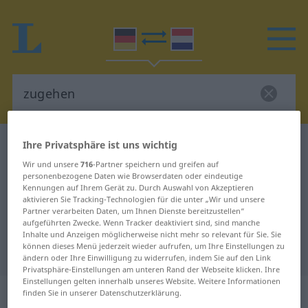
Ihre Privatsphäre ist uns wichtig
Deutsch-Niederländisch Wörterbuch
zugehen
Deutsch-Niederländisch
Wir und unsere
716
-Partner speichern und greifen auf
personenbezogene Daten wie Browserdaten oder eindeutige
Übersetzung für "zugehen"
Kennungen auf Ihrem Gerät zu. Durch Auswahl von Akzeptieren
aktivieren Sie Tracking-Technologien für die unter „Wir und unsere
Partner verarbeiten Daten, um Ihnen Dienste bereitzustellen“
aufgeführten Zwecke. Wenn Tracker deaktiviert sind, sind manche
"zugehen" Niederländisch
Inhalte und Anzeigen möglicherweise nicht mehr so relevant für Sie. Sie
können dieses Menü jederzeit wieder aufrufen, um Ihre Einstellungen zu
Übersetzung
ändern oder Ihre Einwilligung zu widerrufen, indem Sie auf den Link
Privatsphäre-Einstellungen am unteren Rand der Webseite klicken. Ihre
Einstellungen gelten innerhalb unseres Website. Weitere Informationen
„zugehen“
finden Sie in unserer Datenschutzerklärung.