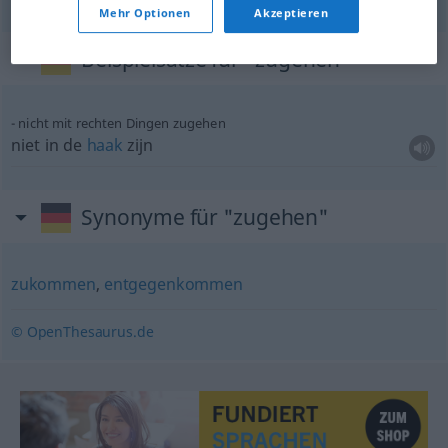
Mehr Optionen
Akzeptieren
Beispielsätze für "zugehen"
nicht mit rechten Dingen zugehen
niet in de
haak
zijn
Synonyme für "zugehen"
zukommen
,
entgegenkommen
© OpenThesaurus.de