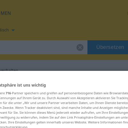
HMEN
disch
Übersetzen
verhalten
etzung für "Wohlverhalten"
atsphäre ist uns wichtig
sere
716
-Partner speichern und greifen auf personenbezogene Daten wie Browserdat
Kennungen auf Ihrem Gerät zu. Durch Auswahl von Akzeptieren aktivieren Sie Trackin
h Übersetzung
n für die unter „Wir und unsere Partner verarbeiten Daten, um Ihnen Dienste bereitz
n Zwecke. Wenn Tracker deaktiviert sind, sind manche Inhalte und Anzeigen mögliche
evant für Sie. Sie können dieses Menü jederzeit wieder aufrufen, um Ihre Einstellung
inwilligung zu widerrufen, indem Sie auf den Link Privatsphäre-Einstellungen am unt
 sächlich
cken. Ihre Einstellungen gelten innerhalb unseres Website. Weitere Informationen fin
enschutzerklärung.