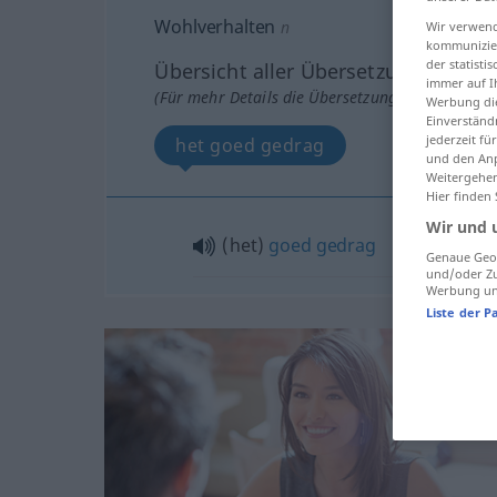
Wohlverhalten
n
Wir verwend
kommunizier
der statist
Übersicht aller Übersetzungen
immer auf I
(Für mehr Details die Übersetzung anklicken/an
Werbung die
Einverständ
jederzeit f
het goed gedrag
und den Anp
Weitergehen
Hier finden
Wir und 
(het)
goed
gedrag
Genaue Geol
und/oder Zu
Werbung und
Liste der P