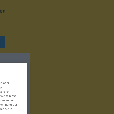
DE
en oder
g-
ustellen“
rweise nicht
en zu ändern
eren Rand der
den Sie in