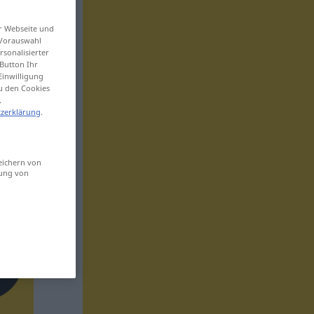
er Webseite und
 Vorauswahl
sonalisierter
Button Ihr
Einwilligung
zu den Cookies
.
zerklärung
.
eichern von
sung von