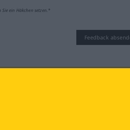
m Sie ein Häkchen setzen.*
Feedback absend
ook
YouTube
Instagram