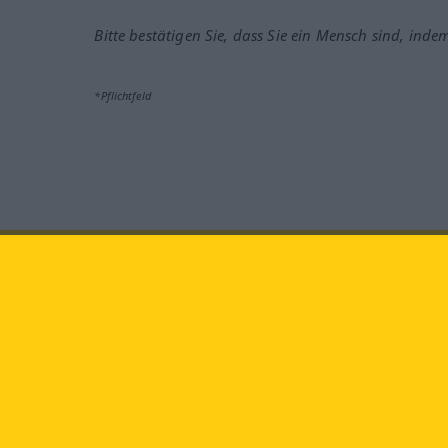
Bitte bestätigen Sie, dass Sie ein Mensch sind, inde
*Pflichtfeld
Besuchen Sie uns auf:
faceb
Langenscheidt