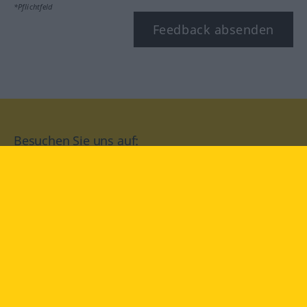
*Pflichtfeld
Feedback absenden
Besuchen Sie uns auf:
facebook
YouTube
Instagram
Langenscheidt
NUTZUNGSBEDINGUNGEN