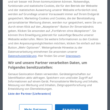
und wir besser mit Ihnen kommunizieren können. Notwendige,
funktionale und statistische Cookies, die für den Betrieb der Webseite
wegtun
und der statistischen Auswertung unserer Webseite erforderlich sind,
werden auf Grundlage unserer Vorauswahl immer auf Ihrem Endgerät
Übersicht aller Übersetzungen
gespeichert. Marketing-Cookies und Cookies, die der Bereitstellung
personalisierter Werbung dienen, werden nur gespeichert, wenn Sie uns
(Für mehr Details die Übersetzung anklicken/antippen)
durch einen Klick auf den „Akzeptieren“-Button Ihr Einverständnis
geben. Klicken Sie ansonsten auf „Fortfahren ohne Akzeptieren“. Sie
wegdoen
können Ihre Einwilligung jederzeit für zukünftige Besuche unserer
Webseite widerrufen. Wenn Sie weitere Informationen zu den Cookies
und den Anpassungsmöglichkeiten möchten, klicken Sie einfach auf den
Button „Mehr Optionen“. Weitergehende Hinweise zu der
Datenverarbeitung entnehmen Sie ansonsten unserer
Datenschutzerklärung
. Hier finden Sie unser
Impressum
.
wegdoen
wegtun
Wir und unsere Partner verarbeiten Daten, um
Folgendes bereitzustellen:
Genaue Geolocation-Daten verwenden. Geräteeigenschaften zur
Synonyme für "wegtun"
Identifikation aktiv abfragen. Speichern von und/oder Zugriff auf
Informationen auf einem Gerät. Personalisierte Werbung und Inhalte,
Messung von Werbung und Inhalten, Zielgruppenforschung und
Entwicklung von Dienstleistungen.
aussortieren
,
loswerden (ugs.)
,
wegwerfen (Hauptform)
,
Liste der Partner (Lieferanten)
entsorgen
,
verschrotten
,
wegschmeißen (ugs.)
Mehr Optionen
Akzeptieren