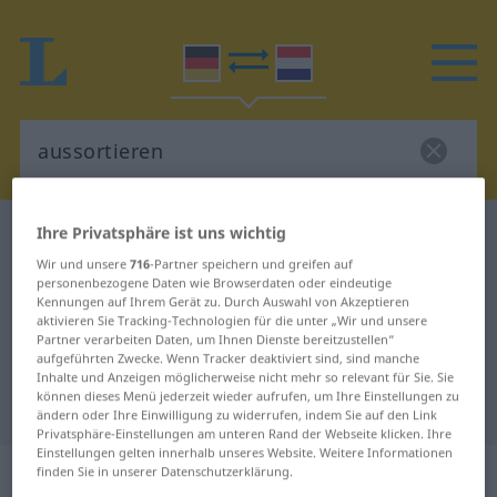
Ihre Privatsphäre ist uns wichtig
Deutsch-Niederländisch Wörterbuch
aussortieren
Deutsch-Niederländisch
Wir und unsere
716
-Partner speichern und greifen auf
personenbezogene Daten wie Browserdaten oder eindeutige
Übersetzung für "aussortieren"
Kennungen auf Ihrem Gerät zu. Durch Auswahl von Akzeptieren
aktivieren Sie Tracking-Technologien für die unter „Wir und unsere
Partner verarbeiten Daten, um Ihnen Dienste bereitzustellen“
aufgeführten Zwecke. Wenn Tracker deaktiviert sind, sind manche
"aussortieren" Niederländisch
Inhalte und Anzeigen möglicherweise nicht mehr so relevant für Sie. Sie
können dieses Menü jederzeit wieder aufrufen, um Ihre Einstellungen zu
Übersetzung
ändern oder Ihre Einwilligung zu widerrufen, indem Sie auf den Link
Privatsphäre-Einstellungen am unteren Rand der Webseite klicken. Ihre
Einstellungen gelten innerhalb unseres Website. Weitere Informationen
„aussortieren“
finden Sie in unserer Datenschutzerklärung.