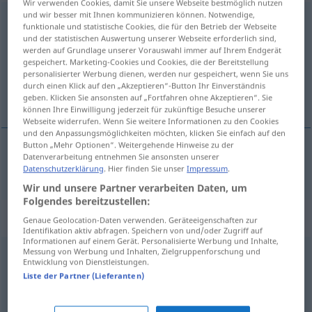
Wir verwenden Cookies, damit Sie unsere Webseite bestmöglich nutzen
und wir besser mit Ihnen kommunizieren können. Notwendige,
aussortieren
funktionale und statistische Cookies, die für den Betrieb der Webseite
und der statistischen Auswertung unserer Webseite erforderlich sind,
Übersicht aller Übersetzungen
werden auf Grundlage unserer Vorauswahl immer auf Ihrem Endgerät
gespeichert. Marketing-Cookies und Cookies, die der Bereitstellung
(Für mehr Details die Übersetzung anklicken/antippen)
personalisierter Werbung dienen, werden nur gespeichert, wenn Sie uns
durch einen Klick auf den „Akzeptieren“-Button Ihr Einverständnis
uitsorteren
geben. Klicken Sie ansonsten auf „Fortfahren ohne Akzeptieren“. Sie
können Ihre Einwilligung jederzeit für zukünftige Besuche unserer
Webseite widerrufen. Wenn Sie weitere Informationen zu den Cookies
und den Anpassungsmöglichkeiten möchten, klicken Sie einfach auf den
Button „Mehr Optionen“. Weitergehende Hinweise zu der
Datenverarbeitung entnehmen Sie ansonsten unserer
uitsorteren
aussortieren
Datenschutzerklärung
. Hier finden Sie unser
Impressum
.
Wir und unsere Partner verarbeiten Daten, um
Folgendes bereitzustellen:
Synonyme für "aussortieren"
Genaue Geolocation-Daten verwenden. Geräteeigenschaften zur
Identifikation aktiv abfragen. Speichern von und/oder Zugriff auf
Informationen auf einem Gerät. Personalisierte Werbung und Inhalte,
Messung von Werbung und Inhalten, Zielgruppenforschung und
Entwicklung von Dienstleistungen.
sortieren (Hauptform)
,
einsortieren
Liste der Partner (Lieferanten)
klauben