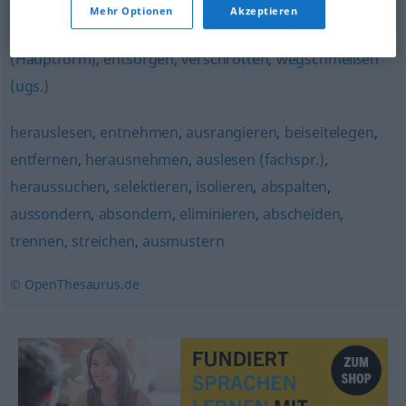
Mehr Optionen
Akzeptieren
wegtun (ugs.)
,
loswerden (ugs.)
,
wegwerfen
(Hauptform)
,
entsorgen
,
verschrotten
,
wegschmeißen
(ugs.)
herauslesen
,
entnehmen
,
ausrangieren
,
beiseitelegen
,
entfernen
,
herausnehmen
,
auslesen (fachspr.)
,
heraussuchen
,
selektieren
,
isolieren
,
abspalten
,
aussondern
,
absondern
,
eliminieren
,
abscheiden
,
trennen
,
streichen
,
ausmustern
© OpenThesaurus.de