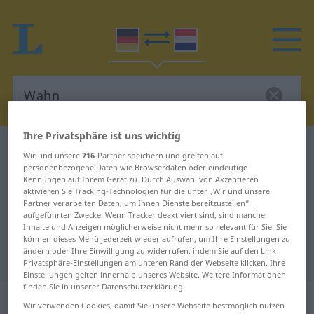
Ihre Privatsphäre ist uns wichtig
Deutsch-Niederländisch Wörterbuch
Wahn
Wir und unsere
716
-Partner speichern und greifen auf
Deutsch-Niederländisch
personenbezogene Daten wie Browserdaten oder eindeutige
Kennungen auf Ihrem Gerät zu. Durch Auswahl von Akzeptieren
Übersetzung für "Wahn"
aktivieren Sie Tracking-Technologien für die unter „Wir und unsere
Partner verarbeiten Daten, um Ihnen Dienste bereitzustellen“
aufgeführten Zwecke. Wenn Tracker deaktiviert sind, sind manche
Inhalte und Anzeigen möglicherweise nicht mehr so relevant für Sie. Sie
"Wahn" Niederländisch
können dieses Menü jederzeit wieder aufrufen, um Ihre Einstellungen zu
ändern oder Ihre Einwilligung zu widerrufen, indem Sie auf den Link
Übersetzung
Privatsphäre-Einstellungen am unteren Rand der Webseite klicken. Ihre
Einstellungen gelten innerhalb unseres Website. Weitere Informationen
finden Sie in unserer Datenschutzerklärung.
„Wahn“
: Maskulinum, männlich
Wir verwenden Cookies, damit Sie unsere Webseite bestmöglich nutzen