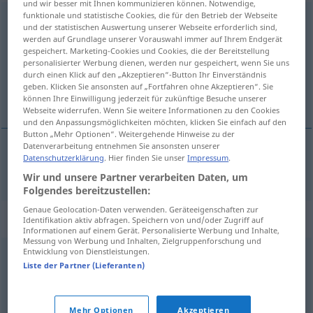
und wir besser mit Ihnen kommunizieren können. Notwendige,
funktionale und statistische Cookies, die für den Betrieb der Webseite
Wahn
m
<
-(e)s
;
keine Pluralform
>
und der statistischen Auswertung unserer Webseite erforderlich sind,
werden auf Grundlage unserer Vorauswahl immer auf Ihrem Endgerät
Übersicht aller Übersetzungen
gespeichert. Marketing-Cookies und Cookies, die der Bereitstellung
personalisierter Werbung dienen, werden nur gespeichert, wenn Sie uns
(Für mehr Details die Übersetzung anklicken/antippen)
durch einen Klick auf den „Akzeptieren“-Button Ihr Einverständnis
geben. Klicken Sie ansonsten auf „Fortfahren ohne Akzeptieren“. Sie
waan
können Ihre Einwilligung jederzeit für zukünftige Besuche unserer
Webseite widerrufen. Wenn Sie weitere Informationen zu den Cookies
und den Anpassungsmöglichkeiten möchten, klicken Sie einfach auf den
Button „Mehr Optionen“. Weitergehende Hinweise zu der
Datenverarbeitung entnehmen Sie ansonsten unserer
Datenschutzerklärung
. Hier finden Sie unser
Impressum
.
waan
Wahn
Wir und unsere Partner verarbeiten Daten, um
Folgendes bereitzustellen:
Genaue Geolocation-Daten verwenden. Geräteeigenschaften zur
Synonyme für "Wahn"
Identifikation aktiv abfragen. Speichern von und/oder Zugriff auf
Informationen auf einem Gerät. Personalisierte Werbung und Inhalte,
Messung von Werbung und Inhalten, Zielgruppenforschung und
Entwicklung von Dienstleistungen.
Ekstase
,
Taumel
,
Verzückung
,
Rausch
Liste der Partner (Lieferanten)
© OpenThesaurus.de
Mehr Optionen
Akzeptieren