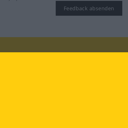
Feedback absenden
Besuchen Sie uns auf:
facebook
YouTube
Instagram
Langenscheidt
NUTZUNGSBEDINGUNGEN